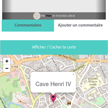
Par
Marc
le
19/10/2021 à 08:36
Commentaires
Ajouter un commentaire
Afficher / Cacher la carte
+
−
×
Cave Henri IV