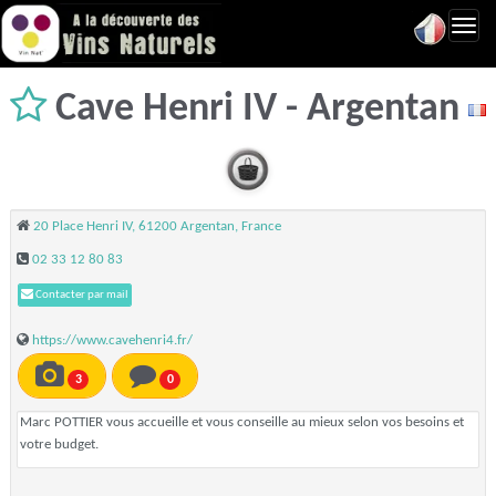
Toggl
navig
Cave Henri IV - Argentan
20 Place Henri IV, 61200 Argentan, France
02 33 12 80 83
Contacter par mail
https://www.cavehenri4.fr/
3
0
Marc POTTIER vous accueille et vous conseille au mieux selon vos besoins et
votre budget.