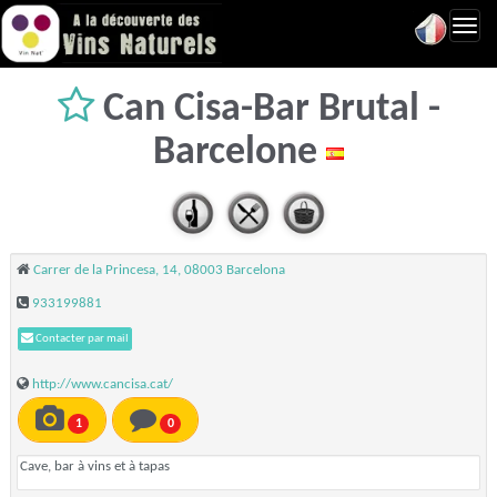
Toggl
navig
Can Cisa-Bar Brutal -
Barcelone
Carrer de la Princesa, 14, 08003 Barcelona
933199881
Contacter par mail
http://www.cancisa.cat/
1
0
Cave, bar à vins et à tapas