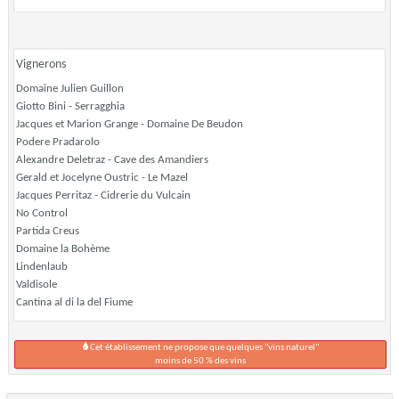
Vignerons
Domaine Julien Guillon
Giotto Bini - Serragghia
Jacques et Marion Grange - Domaine De Beudon
Podere Pradarolo
Alexandre Deletraz - Cave des Amandiers
Gerald et Jocelyne Oustric - Le Mazel
Jacques Perritaz - Cidrerie du Vulcain
No Control
Partida Creus
Domaine la Bohème
Lindenlaub
Valdisole
Cantina al di la del Fiume
Cet établissement ne propose que quelques "vins naturel"
moins de 50 % des vins