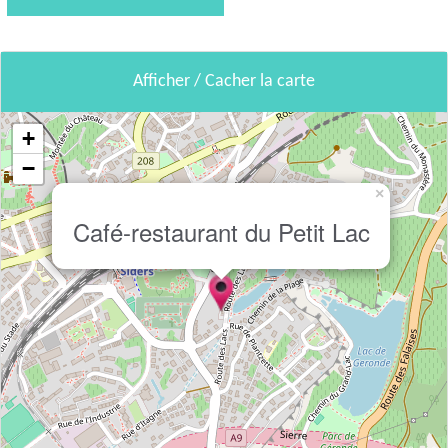
Afficher / Cacher la carte
+
−
×
Café-restaurant du Petit Lac