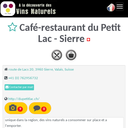
Toggl
navig
Café-restaurant du Petit
Lac - Sierre
route de Lacs 20, 3960 Sierre, Valais, Suisse
+41 (0) 762956732
Contacter par mail
http://dupetitlac.ch/
9
0
unique dans la region, des vins naturels a consommer sur place et a
l'emporter.