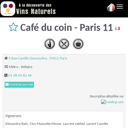
Toggl
navig
Café du coin - Paris 11
9 Rue Camille Desmoulins, 75011 Paris
Métro : Voltaire
01 48 04 82 46
Contacter par mail
Description détaillée sur
Vignerons
Alexandre Bain, Clos Massotte,Mosse, Laurent Lebled, Larent Cazotte