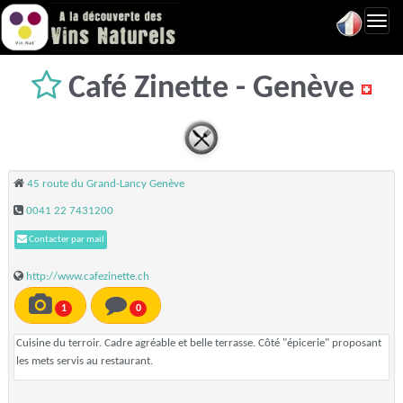
Toggl
navig
Café Zinette - Genève
45 route du Grand-Lancy Genève
0041 22 7431200
Contacter par mail
http://www.cafezinette.ch
1
0
Cuisine du terroir. Cadre agréable et belle terrasse. Côté "épicerie" proposant
les mets servis au restaurant.