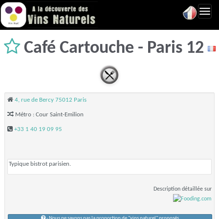
Toggl
navig
Café Cartouche - Paris 12
4, rue de Bercy 75012 Paris
Métro : Cour Saint-Emilion
+33 1 40 19 09 95
Typique bistrot parisien.
Description détaillée sur
- Nous ne savons pas la proportion de "vins naturel" proposés