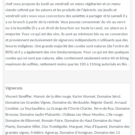
chef vous propose du lundi au vendredi un menu végétarien et un menu
viande rythmé par les saisons et les produits de l'épicerie. Les jeudis et
vendredi soirs nous vous concoctons des assiettes à partager et le samedi il y
a un brunch à partir de la rentrée. Vous pouvez consommer du vin au verre
ou à la bouteille (il y a un droit de bouchon sur toute la cave), sur place ou à
emporter. Pour ce qui est des vins, ils sont au minimum bio ou en conversion
et proviennent exclusivement de vignerons indépendants n'utilisants que des
levures indigènes. Une grande majorité des cuvées sont natures (de l'ordre de
80%) et il y a également des vins biodynamiques. Pour ce qui est des quelques
cuvées qui ne sont pas natures, elles contiennent seulement entre 40 et 60mg
maximum de sulfites, nettement moins que les 100 à 150mg autorisés en Bio...
Vignerons
Vincent Stoeffler, Manoir de la tête rouge, Karim Vionnet, Domaine Sérol,
Domaine Les Grandes Vignes, Domaine du Verdouble, Régnier David, Arnaud
Combier, La Tourlaudière, La Grange de l'Oncle Charles, Terre de Roa, Domaine
Brousse, Domaine Jaulin-Plaisantin, Château Les Vieux Moulins, L'Ile rouge,
Domaine de Ribonnet, Romain Paire, Domaine du Haut Domaine du Haut
Planty, Domaine Villet, Clos Troteligotte, Marguet, Mas d'Espanet, Domaine des
grandes vignes, Frédéric Agneray, Domaine d'Ansignan, Domaine des 13