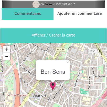
Par
Fanny
le
13/07/2021 à 09:17
Commentaires
Ajouter un commentaire
Afficher / Cacher la carte
+
−
×
Bon Sens