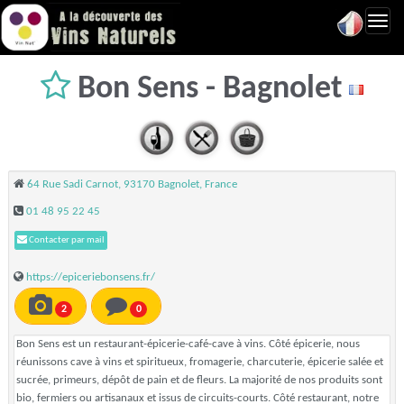
Toggl
navig
Bon Sens - Bagnolet
64 Rue Sadi Carnot, 93170 Bagnolet, France
01 48 95 22 45
Contacter par mail
https://epiceriebonsens.fr/
2
0
Bon Sens est un restaurant-épicerie-café-cave à vins. Côté épicerie, nous
réunissons cave à vins et spiritueux, fromagerie, charcuterie, épicerie salée et
sucrée, primeurs, dépôt de pain et de fleurs. La majorité de nos produits sont
bio, fermiers ou artisanaux et issus de circuits-courts. Côté restaurant, notre