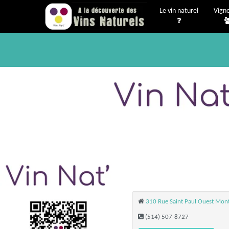
Le vin naturel
Vign
310 Rue Saint Paul Ouest Mon
(514) 507-8727