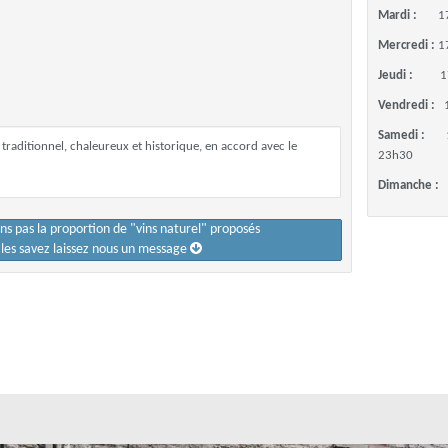
Mardi :
1
Mercredi :
1
Jeudi :
1
Vendredi :
Samedi :
 traditionnel, chaleureux et historique, en accord avec le
23h30
Dimanche :
ons pas la proportion de "vins naturel" proposés
s les savez laissez nous un message