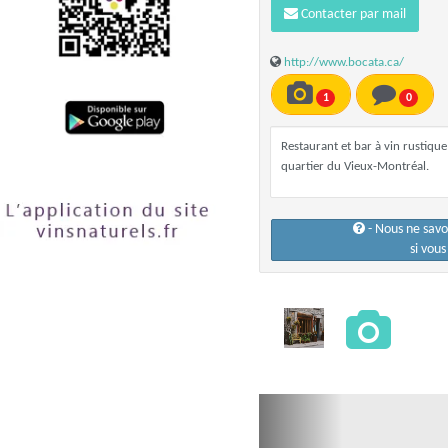
Contacter par mail
http://www.bocata.ca/
1
0
Restaurant et bar à vin rustique
quartier du Vieux-Montréal.
- Nous ne sav
si vou