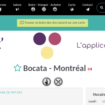
erons
Salons
Boire - Manger - Acheter
Carte
Contact
Trouver où boire des vins naturel sur une carte
Bocata - Montréal
tréal, QC H2Y 2A3
Horair
Lundi :
17