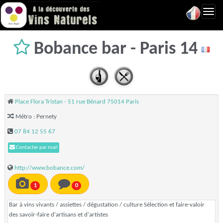
Toggl
navig
Bobance bar - Paris 14
Place Flora Tristan - 51 rue Bénard 75014 Paris
Métro : Pernety
07 84 12 55 67
Contacter par mail
http://www.bobance.com/
1
0
Bar à vins vivants / assiettes / dégustation / culture Sélection et faire-valoir
des savoir-faire d'artisans et d'artistes