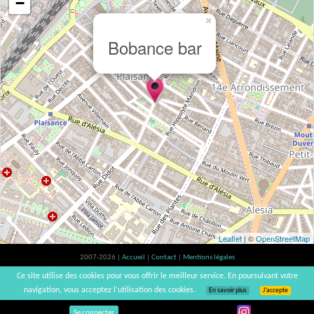
−
×
Bobance bar
Leaflet
| ©
OpenStreetMap
2007-2026 |
Accueil
|
Contact
|
Mentions légales
L'abus d'alcool est dangereux pour la santé, à consommer avec modération. |
Ce site utilise des cookies pour vous offrir le meilleur service. En poursuivant votre
vinsnaturels | v3.12
navigation, vous acceptez l’utilisation des cookies.
En savoir plus
J’accepte
Se connecter