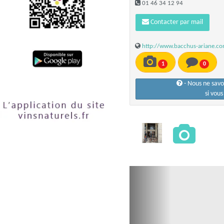
01 46 34 12 94
Contacter par mail
http://www.bacchus-ariane.c
1
0
- Nous ne sav
si vou