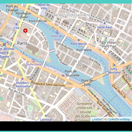
Leaflet
| ©
OpenStreetMap