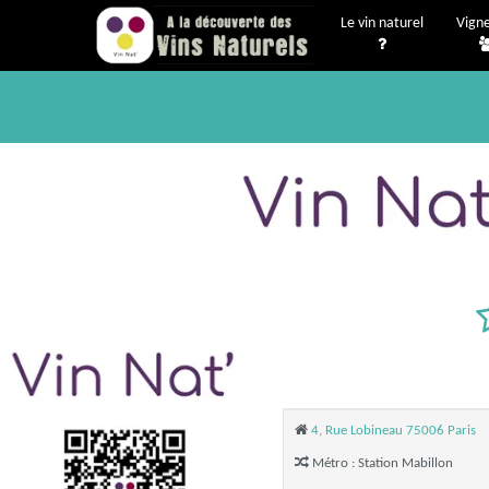
Le vin naturel
Vign
4, Rue Lobineau 75006 Paris
Métro : Station Mabillon