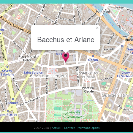
×
Bacchus et Ariane
2007-2026 |
Accueil
|
Contact
|
Mentions légales