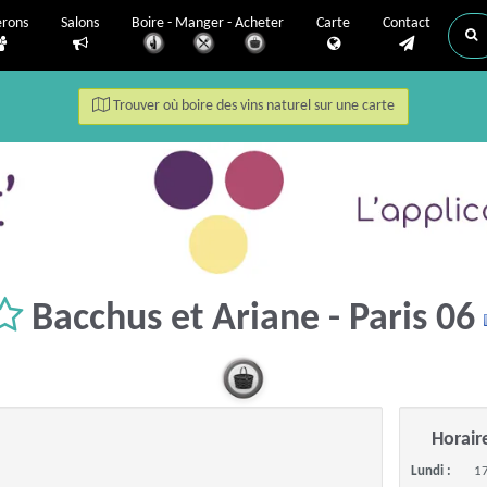
erons
Salons
Boire - Manger - Acheter
Carte
Contact
Trouver où boire des vins naturel sur une carte
Bacchus et Ariane - Paris 06
Horair
Lundi :
17