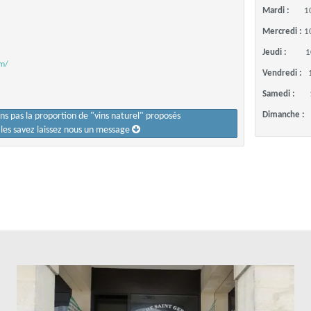
Mardi :
1
Mercredi :
1
Jeudi :
1
om/
Vendredi :
Samedi :
Dimanche :
ons pas la proportion de "vins naturel" proposés
s les savez laissez nous un message