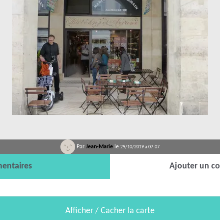
Par
Jean-Marie
le
29/10/2019 à 07:07
entaires
Ajouter un c
Afficher / Cacher la carte