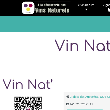
Le vin naturel
Vign
3 place des Augustins, 1205 Ge
+41 22 329 91 11