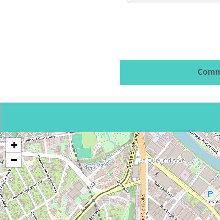
Comm
+
−