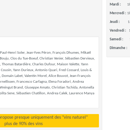
Mardi :
1
Mercredi :
1
Jeudi :
1
Vendredi :
Samedi :
Dimanche :
Paul-Henri Soler, Jean-Yves Péron, François Dhumes, Mikaël
 Bouju, Clos du Tue-Boeuf, Christian Venier, Sébastien Dervieux,
ck, Thomas Batardière, Charles Dufour, Maison Valette, Yann
 Cousin, Yann Durieux, Antonio Quari, Fred Cossard, Louis &
 , Domain Labet, Valentin Morel, Alice Bouvot, Jean-François
rnellissen, Francesco Carfagna, Elena Foradori, Andrea
 Weingut Brand, Giuseppe Amato, Christian Tschida, Antonella
lita Sene, Sébastien Chatillon, Andrea Calek, Laurence Manya
propose presque uniquement des "vins naturel"
plus de 90% des vins