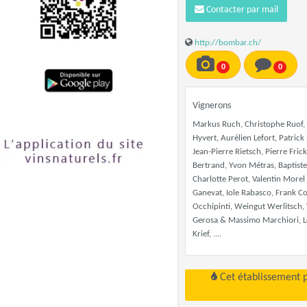
Contacter par mail
http://bombar.ch/
0
0
Vignerons
Markus Ruch, Christophe Ruof, 
Hyvert, Aurélien Lefort, Patrick
Jean-Pierre Rietsch, Pierre Fri
Bertrand, Yvon Métras, Baptiste
Charlotte Perot, Valentin Morel
Ganevat, Iole Rabasco, Frank Co
Occhipinti, Weingut Werlitsch,
Gerosa & Massimo Marchiori, Lo
Krief, ....
Cet établissement 