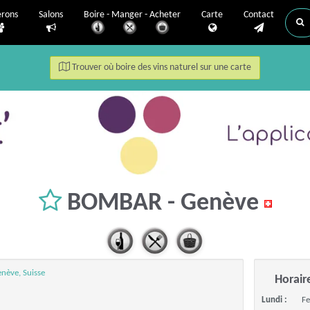
erons
Salons
Boire - Manger - Acheter
Carte
Contact
Trouver où boire des vins naturel sur une carte
BOMBAR - Genève
nève, Suisse
Horair
Lundi :
F