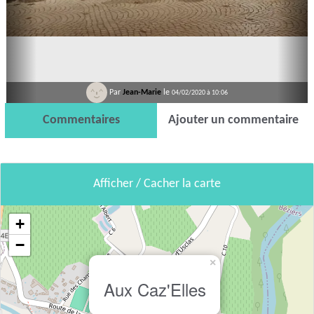
Par
Jean-Marie
le
04/02/2020 à 10:06
Commentaires
Ajouter un commentaire
Afficher / Cacher la carte
+
−
×
Aux Caz'Elles