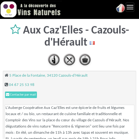
Toggl
navig
Aux Caz'Elles - Cazouls-
d'Hérault
5 Place de la Fontaine, 34120 Cazouls-d'Hérault
04 67 25 53 98
Contacter par mail
L'Auberge Coopérative Aux Caz'Elles est une épicerie de fruits et légumes
locaux et / ou bio, un restaurant de cuisine familiale et traditionnelle et
Comptoir des Vins sur la place du cœur du village de Cazouls d'Hérault. Nos
dégustations de vins nature "Rencontre & Vigneron" ont lieu une fois par
mois : En été, un dimanche de 11h à 13h avec tapas et souvent en musique.
Et, à partir de septembre, un jeudi par mois de 19h à 21h Pour info,