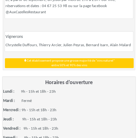
réservations et dates : 04 67 25 53 98 ou sur la page facebook
@AuxCazellesRestaurant
Vignerons
Chrystelle Duffours, Thierry Arcier, Julien Peyras, Bernard Isarn, Alain Malard
Cet établissement propose une grosse majorité de "vins naturel"
entre 50% et 90% des vins
Horaires d'ouverture
Lundi :
9h - 15h et 18h - 23h
Mardi :
Fermé
Mercredi :
9h - 15h et 18h - 23h
Jeudi :
9h - 15h et 18h - 23h
Vendredi :
9h - 15h et 18h - 23h
Samedi :
9h - 15h et 18h - 23h