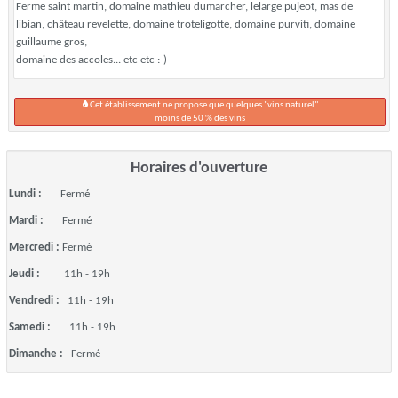
Ferme saint martin, domaine mathieu dumarcher, lelarge pujeot, mas de
libian, château revelette, domaine troteligotte, domaine purviti, domaine
guillaume gros,
domaine des accoles... etc etc :-)
Cet établissement ne propose que quelques "vins naturel"
moins de 50 % des vins
Horaires d'ouverture
Lundi :
Fermé
Mardi :
Fermé
Mercredi :
Fermé
Jeudi :
11h - 19h
Vendredi :
11h - 19h
Samedi :
11h - 19h
Dimanche :
Fermé