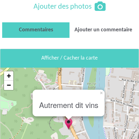
Ajouter des photos
Commentaires
Ajouter un commentaire
Afficher / Cacher la carte
+
−
×
Autrement dit vins