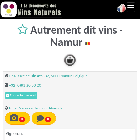
Toggl
navig
Autrement dit vins -
Namur
Chaussée de Dinant 332, 5000 Namur, Belgique
+32 (0)81 20 00 20
Contacter par mail
https://www.autrementditvins.be
0
0
Vignerons