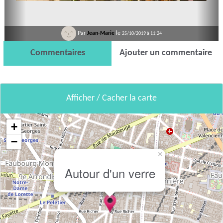
Par
Jean-Marie
le
25/10/2019 à 11:24
Commentaires
Ajouter un commentaire
Afficher / Cacher la carte
+
−
×
Autour d'un verre