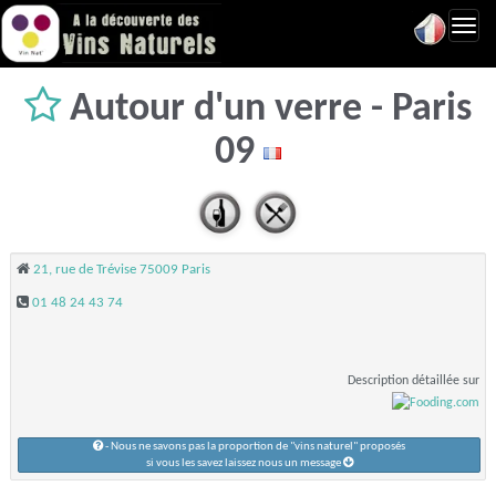
Toggl
navig
Autour d'un verre - Paris
09
21, rue de Trévise 75009 Paris
01 48 24 43 74
Description détaillée sur
- Nous ne savons pas la proportion de "vins naturel" proposés
si vous les savez laissez nous un message