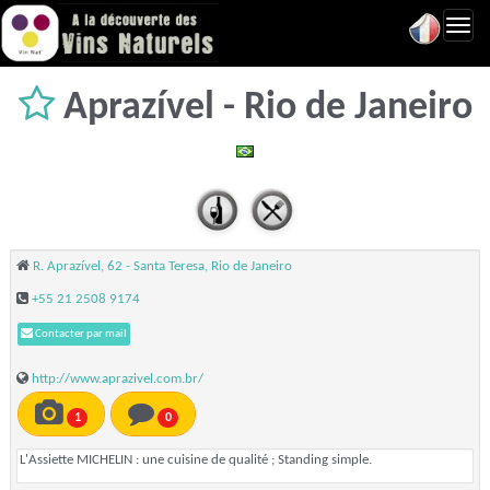
Toggl
navig
Aprazível - Rio de Janeiro
R. Aprazível, 62 - Santa Teresa, Rio de Janeiro
+55 21 2508 9174
Contacter par mail
http://www.aprazivel.com.br/
1
0
L'Assiette MICHELIN : une cuisine de qualité ; Standing simple.