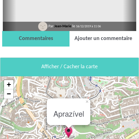
Par
Jean-Marie
le
16/12/2019 à 11:06
Commentaires
Ajouter un commentaire
Afficher / Cacher la carte
+
−
×
Aprazível