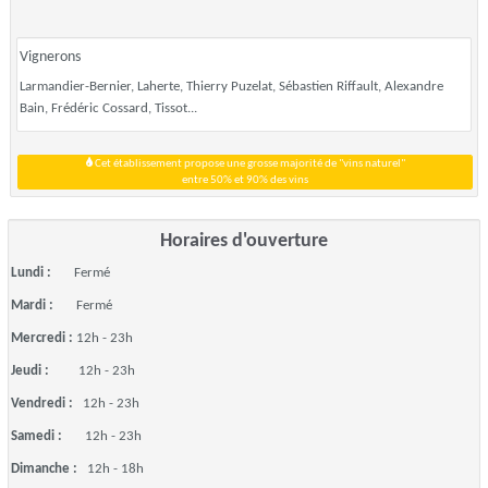
Vignerons
Larmandier-Bernier, Laherte, Thierry Puzelat, Sébastien Riffault, Alexandre
Bain, Frédéric Cossard, Tissot...
Cet établissement propose une grosse majorité de "vins naturel"
entre 50% et 90% des vins
Horaires d'ouverture
Lundi :
Fermé
Mardi :
Fermé
Mercredi :
12h - 23h
Jeudi :
12h - 23h
Vendredi :
12h - 23h
Samedi :
12h - 23h
Dimanche :
12h - 18h