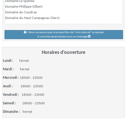
Domaine La Spanda
Domaine Philippe Gilbert
Domaine du Coudray
Domaine du Haut Campagnau (Gers)
- Nous ne savons pas la proportion de "vins naturel" proposés
si vous les savez laissez nous un message
Horaires d'ouverture
Lundi :
Fermé
Mardi :
Fermé
Mercredi :
16h00 - 22h00
Jeudi :
16h00 - 22h00
Vendredi :
16h00 - 22h00
Samedi :
16h00 - 22h00
Dimanche :
Fermé