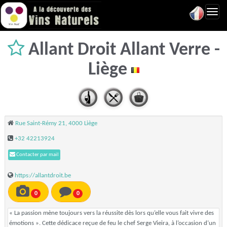
Toggl
navig
Allant Droit Allant Verre -
Liège
Rue Saint-Rémy 21, 4000 Liège
+32 42213924
Contacter par mail
https://allantdroit.be
0
0
« La passion mène toujours vers la réussite dès lors qu’elle vous fait vivre des
émotions ». Cette dédicace reçue de feu le chef Serge Vieira, à l’occasion d’un