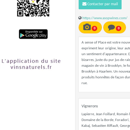
Contacter par mail
https://www.asopwines.com/
0
0
A sense of Place est votre nouv
expriment leur origine, leur aute
un sentiment d'appartenance. De
bizarres, juste du pur jus de ra
magasin de vin à Brooklyn, le f
Brooklyn à Haarlem. Un nouveau 
produits honnêtes de façon durab
rue.
Vignerons
Lapierre, Jean Foillard, Romain 
Domaine de la Borde, Foradori, 
Kabaj, Sebastien Riffault, Geor