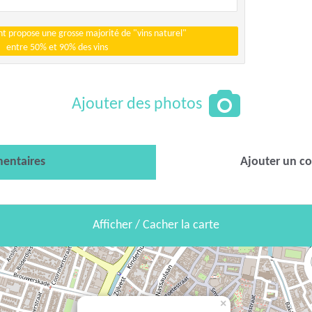
t propose une grosse majorité de "vins naturel"
entre 50% et 90% des vins
Ajouter des photos
entaires
Ajouter un c
Afficher / Cacher la carte
×