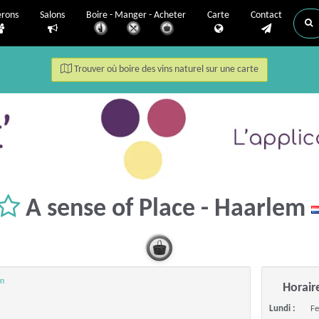
erons
Salons
Boire - Manger - Acheter
Carte
Contact
Trouver où boire des vins naturel sur une carte
A sense of Place - Haarlem
em
Horair
Lundi :
F