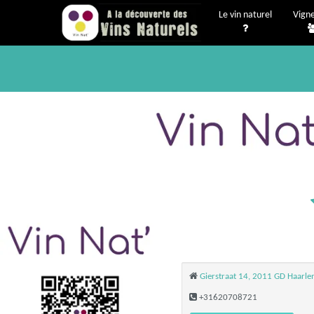
Le vin naturel
Vign
Gierstraat 14, 2011 GD Haarl
+31620708721