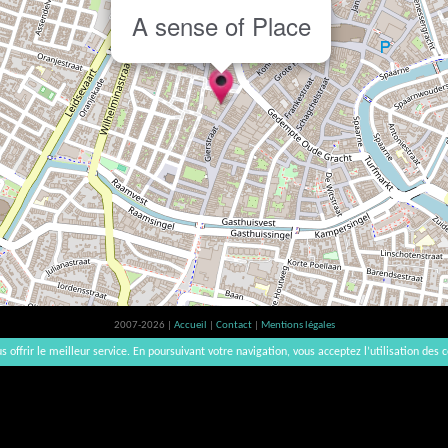
A sense of Place
2007-2026 |
Accueil
|
Contact
|
Mentions légales
L'abus d'alcool est dangereux pour la santé, à consommer avec modération. | vinsnaturels | v3.12
s offrir le meilleur service. En poursuivant votre navigation, vous acceptez l’utilisation des c