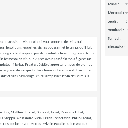
Mardi :
1
Mercredi :
1
Jeudi :
1
Vendredi :
Samedi :
eau magasin de vin local, qui vous apporte des vins qui
Dimanche :
ur, le sol dans lequel les vignes poussent et le temps qu'il fait :
s vignes biologiques, pas de produits chimiques, pas de trucs
isin fermenté en vin pur. Après avoir passé six mois à gérer un
ondateur Markus Praat a décidé d'apporter un peu de bluff de
magasin de vin qui fait les choses différemment. Il vend des
le et sans bavardage, en faisant passer le vin de l'élite à la
le Bars, Matthieu Barret, Ganevat, Tissot, Domaine Labet,
La Stoppa, Alessandro Viola, Frank Cornelissen, Philip Lardot,
ges Descombes, Yvon Metras, Sylvain Pataille, Julien Auroux