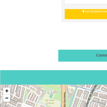
Cet établissemen
Comm
+
−