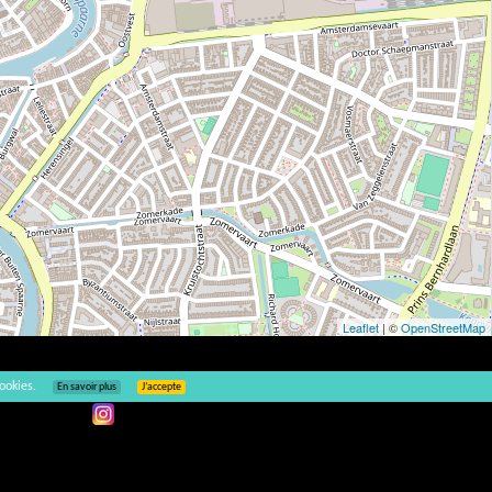
Leaflet
| ©
OpenStreetMap
ookies.
En savoir plus
J’accepte