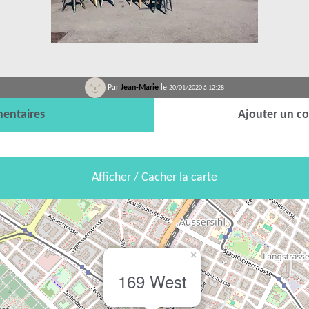
Par
Jean-Marie
le
20/01/2020 à 12:28
entaires
Ajouter un c
Afficher / Cacher la carte
×
169 West