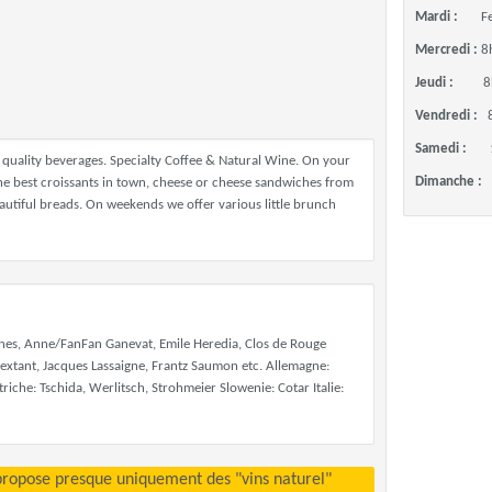
Mardi :
F
Mercredi :
8
Jeudi :
8
Vendredi :
Samedi :
quality beverages. Specialty Coffee & Natural Wine. On your
Dimanche :
he best croissants in town, cheese or cheese sandwiches from
utiful breads. On weekends we offer various little brunch
nes, Anne/FanFan Ganevat, Emile Heredia, Clos de Rouge
 Sextant, Jacques Lassaigne, Frantz Saumon etc. Allemagne:
triche: Tschida, Werlitsch, Strohmeier Slowenie: Cotar Italie:
propose presque uniquement des "vins naturel"