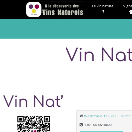
Le vin naturel
Vign
Weststrasse 169, 8003 Zürich,
0041 44 4610033