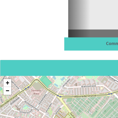
Comm
+
−