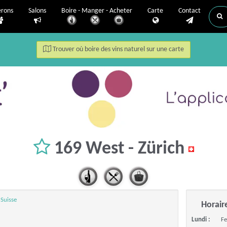
erons
Salons
Boire - Manger - Acheter
Carte
Contact
Trouver où boire des vins naturel sur une carte
169 West - Zürich
 Suisse
Horair
Lundi :
F