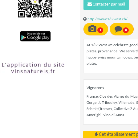
Contacter par mail
http://www.169west.ch/
1
0
At 169 West we celebrate good 
plates: provenance! We serve t
happy swiss mountain cows, bea
plates.
Vignerons
France: Clos des Vignes du May
Gorge, JL Tribouley, Villemade,
Schmitt,Trossen, Collective Z Au
Amerighi, Vino di Anna
Cet établissement 