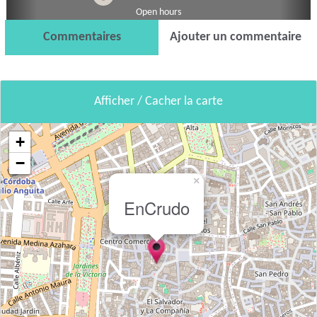
Open hours
Commentaires
Ajouter un commentaire
Afficher / Cacher la carte
+
−
×
EnCrudo