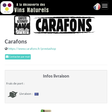
Toggl
navig
Carafons
https://www.carafons.fr/prestashop
Contacter par mail
Infos livraison
Frais de port :
Livraison :