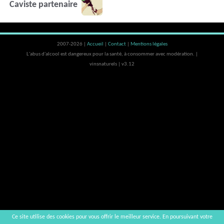
Caviste partenaire
2007-2026 |
Accueil
|
Contact
|
Mentions légales
L'abus d'alcool est dangereux pour la santé, à consommer avec modération. |
vinsnaturels | v3.12
Ce site utilise des cookies pour vous offrir le meilleur service. En poursuivant votre