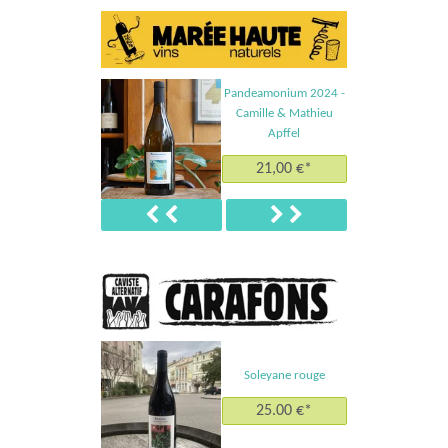
Pandeamonium 2024 -
Camille & Mathieu
Apffel
21,00 €*
Précédent
Suivant
Soleyane rouge
25.00 €*