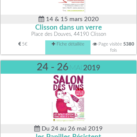
14 & 15 mars 2020
Clisson dans un verre
Place des Douves, 44190 Clisson
5€
Fiche détaillée
Page visitée
5380
fois
24 - 26
MAI
2019
Du 24 au 26 mai 2019
les Papilles Résistent