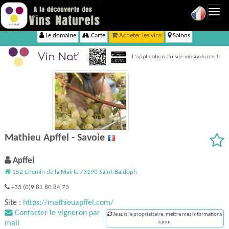
Toggl
navig
Le domaine
Carte
Acheter les vins
Salons
Mathieu Apffel - Savoie
Apffel
152 Chemin de la Mairie 73190 Saint-Baldoph
+33 (0)9 81 80 84 73
Site :
https://mathieuapffel.com/
Contacter le vigneron par
Je suis le propriaitaire, mettre mes informations
mail
à jour