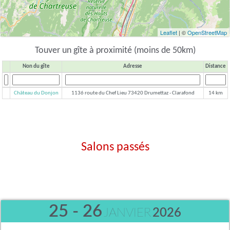
Leaflet
| ©
OpenStreetMap
Touver un gîte à proximité (moins de 50km)
Non du gîte
Adresse
Distance
Château du Donjon
1136 route du Chef Lieu 73420 Drumettaz - Clarafond
14 km
Salons passés
25 - 26
JANVIER
2026