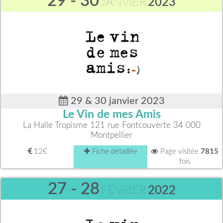
29 - 30
JANVIER
2023
29 & 30 janvier 2023
Le Vin de mes Amis
La Halle Tropisme 121 rue Fontcouverte 34 000
Montpellier
12€
Fiche détaillée
Page visitée
7815
fois
27 - 28
FÉVRIER
2022