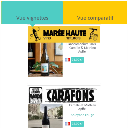
Vue vignettes
Vue comparatif
Pandeamonium 2024 -
Camille & Mathieu
Apffel
21,00 €*
Camille et Mathieu
Apffel
Soleyane rouge
25.00 €*