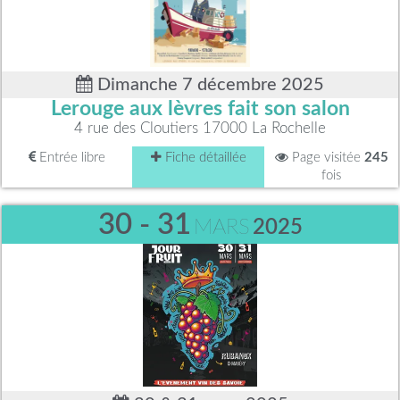
Dimanche 7 décembre 2025
Lerouge aux lèvres fait son salon
4 rue des Cloutiers 17000 La Rochelle
Entrée libre
Fiche détaillée
Page visitée
245
fois
30 - 31
MARS
2025