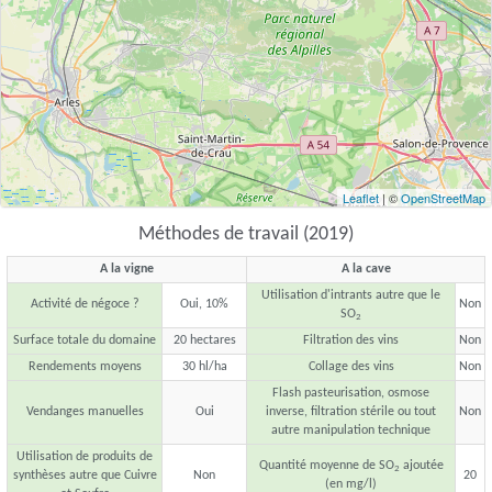
Leaflet
| ©
OpenStreetMap
Méthodes de travail (2019)
A la vigne
A la cave
Utilisation d'intrants autre que le
Activité de négoce ?
Oui, 10%
Non
SO
2
Surface totale du domaine
20 hectares
Filtration des vins
Non
Rendements moyens
30 hl/ha
Collage des vins
Non
Flash pasteurisation, osmose
Vendanges manuelles
Oui
inverse, filtration stérile ou tout
Non
autre manipulation technique
Utilisation de produits de
Quantité moyenne de SO
ajoutée
2
synthèses autre que Cuivre
Non
20
(en mg/l)