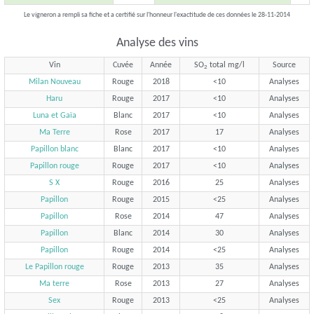
Le vigneron a rempli sa fiche et a certifié sur l'honneur l'exactitude de ces données le 28-11-2014
Analyse des vins
Vin
Cuvée
Année
SO
total mg/l
Source
2
Milan Nouveau
Rouge
2018
<10
Analyses
Haru
Rouge
2017
<10
Analyses
Luna et Gaïa
Blanc
2017
<10
Analyses
Ma Terre
Rose
2017
17
Analyses
Papillon blanc
Blanc
2017
<10
Analyses
Papillon rouge
Rouge
2017
<10
Analyses
S X
Rouge
2016
25
Analyses
Papillon
Rouge
2015
<25
Analyses
Papillon
Rose
2014
47
Analyses
Papillon
Blanc
2014
30
Analyses
Papillon
Rouge
2014
<25
Analyses
Le Papillon rouge
Rouge
2013
35
Analyses
Ma terre
Rose
2013
27
Analyses
Sex
Rouge
2013
<25
Analyses