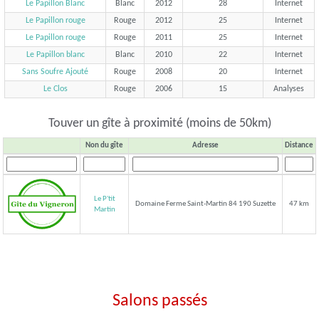
Le Papillon Blanc
Blanc
2012
28
Internet
Le Papillon rouge
Rouge
2012
25
Internet
Le Papillon rouge
Rouge
2011
25
Internet
Le Papillon blanc
Blanc
2010
22
Internet
Sans Soufre Ajouté
Rouge
2008
20
Internet
Le Clos
Rouge
2006
15
Analyses
Touver un gîte à proximité (moins de 50km)
Non du gîte
Adresse
Distance
Le P'tit
Domaine Ferme Saint-Martin 84 190 Suzette
47 km
Martin
Salons passés