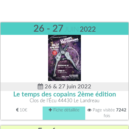
26 - 27
JUIN
2022
26 & 27 juin 2022
Le temps des copains 2ème édition
Clos de l'Écu 44430 Le Landreau
10€
Fiche détaillée
Page visitée
7242
fois