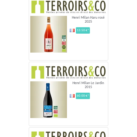
Henri Milan Haru rosé
2025
13.50 €*
Henri Milan Le Jardin
2015
60.00 €*