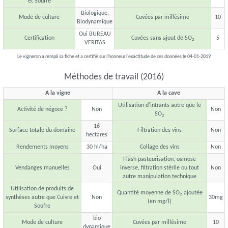
et Soufre
Biologique,
Mode de culture
Cuvées par millésime
10
Biodynamique
Oui BUREAU
Certification
Cuvées sans ajout de SO
5
2
VERITAS
Le vigneron a rempli sa fiche et a certifié sur l'honneur l'exactitude de ces données le 04-01-2019
Méthodes de travail (2016)
A la vigne
A la cave
Utilisation d'intrants autre que le
Activité de négoce ?
Non
Non
SO
2
16
Surface totale du domaine
Filtration des vins
Non
hectares
Rendements moyens
30 hl/ha
Collage des vins
Non
Flash pasteurisation, osmose
Vendanges manuelles
Oui
inverse, filtration stérile ou tout
Non
autre manipulation technique
Utilisation de produits de
Quantité moyenne de SO
ajoutée
2
synthèses autre que Cuivre et
Non
30mg
(en mg/l)
Soufre
bio
Mode de culture
Cuvées par millésime
10
dynamique