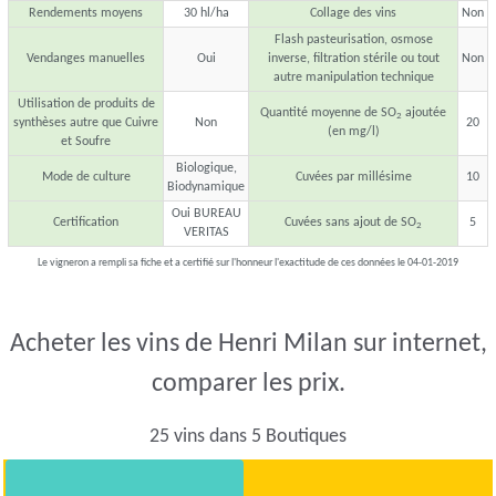
Rendements moyens
30 hl/ha
Collage des vins
Non
Flash pasteurisation, osmose
Vendanges manuelles
Oui
inverse, filtration stérile ou tout
Non
autre manipulation technique
Utilisation de produits de
Quantité moyenne de SO
ajoutée
2
synthèses autre que Cuivre
Non
20
(en mg/l)
et Soufre
Biologique,
Mode de culture
Cuvées par millésime
10
Biodynamique
Oui BUREAU
Certification
Cuvées sans ajout de SO
5
2
VERITAS
Le vigneron a rempli sa fiche et a certifié sur l'honneur l'exactitude de ces données le 04-01-2019
Acheter les vins de Henri Milan sur internet,
comparer les prix.
25 vins dans 5 Boutiques