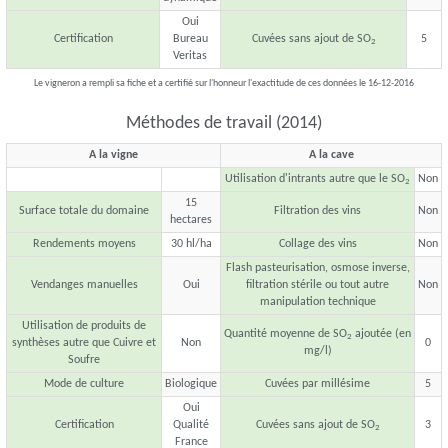
Oui
Certification
Bureau
Cuvées sans ajout de SO
5
2
Veritas
Le vigneron a rempli sa fiche et a certifié sur l'honneur l'exactitude de ces données le 16-12-2016
Méthodes de travail (2014)
A la vigne
A la cave
Utilisation d'intrants autre que le SO
Non
2
15
Surface totale du domaine
Filtration des vins
Non
hectares
Rendements moyens
30 hl/ha
Collage des vins
Non
Flash pasteurisation, osmose inverse,
Vendanges manuelles
Oui
filtration stérile ou tout autre
Non
manipulation technique
Utilisation de produits de
Quantité moyenne de SO
ajoutée (en
2
synthèses autre que Cuivre et
Non
0
mg/l)
Soufre
Mode de culture
Biologique
Cuvées par millésime
5
Oui
Certification
Qualité
Cuvées sans ajout de SO
3
2
France