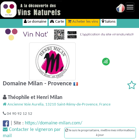
Toggl
navig
Le domaine
Carte
Acheter les vins
Salons
Domaine Milan - Provence
Théophile et Henri Milan
Ancienne Voie Aurelia, 13210 Saint-Rémy-de-Provence, France
04 90 92 12 52
|
Site :
https://domaine-milan.com/
Contacter le vigneron par
Je suis le propriaitaire, mettre mes informations
mail
à jour