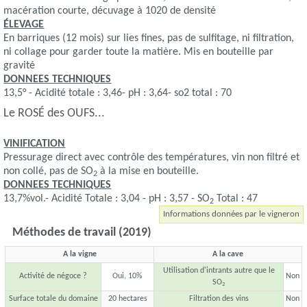
macération courte, décuvage à 1020 de densité
ÉLEVAGE
En barriques (12 mois) sur lies fines, pas de sulfitage, ni filtration,
ni collage pour garder toute la matière. Mis en bouteille par
gravité
DONNEES TECHNIQUES
13,5° - Acidité totale : 3,46- pH : 3,64- so2 total : 70
Le ROSÉ des OUFS...
VINIFICATION
Pressurage direct avec contrôle des températures, vin non filtré et
non collé, pas de SO
à la mise en bouteille.
2
DONNEES TECHNIQUES
13,7%vol.- Acidité Totale : 3,04 - pH : 3,57 - SO
Total : 47
2
Informations données par le vigneron
Méthodes de travail (2019)
A la vigne
A la cave
Utilisation d'intrants autre que le
Activité de négoce ?
Oui, 10%
Non
SO
2
Surface totale du domaine
20 hectares
Filtration des vins
Non