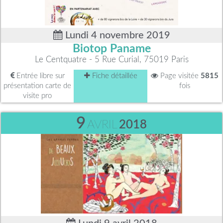
Lundi 4 novembre 2019
Biotop Paname
Le Centquatre - 5 Rue Curial, 75019 Paris
Entrée libre sur
Fiche détaillée
Page visitée
5815
présentation carte de
fois
visite pro
9
AVRIL
2018