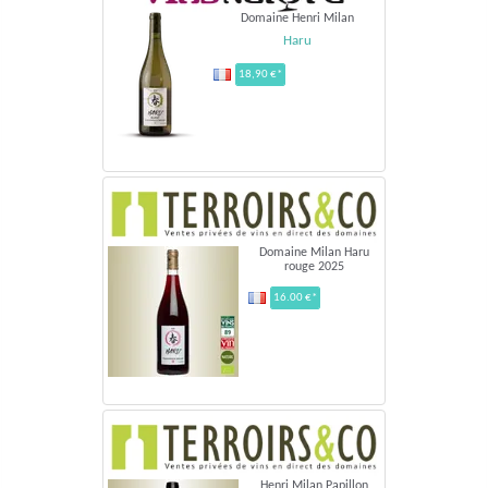
Domaine Henri Milan
Haru
18,90 €*
Domaine Milan Haru
rouge 2025
16.00 €*
Henri Milan Papillon