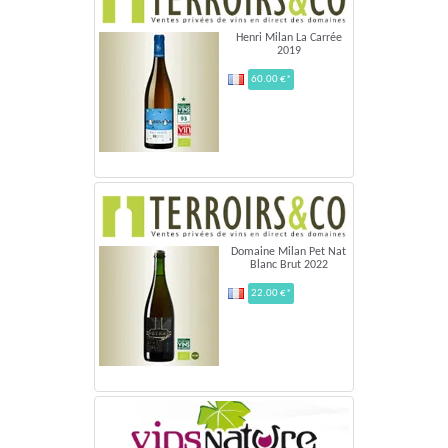
Henri Milan La Carrée
2019
60.00 €*
Domaine Milan Pet Nat
Blanc Brut 2022
22.00 €*