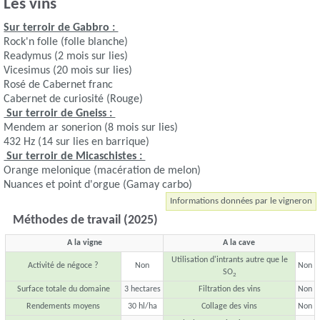
Les vins
Sur terroir de Gabbro :
Rock'n folle (folle blanche)
Readymus (2 mois sur lies)
Vicesimus (20 mois sur lies)
Rosé de Cabernet franc
Cabernet de curiosité (Rouge)
Sur terroir de Gneiss :
Mendem ar sonerion (8 mois sur lies)
432 Hz (14 sur lies en barrique)
Sur terroir de Micaschistes :
Orange melonique (macération de melon)
Nuances et point d'orgue (Gamay carbo)
Informations données par le vigneron
Méthodes de travail (2025)
A la vigne
A la cave
Utilisation d'intrants autre que le
Activité de négoce ?
Non
Non
SO
2
Surface totale du domaine
3 hectares
Filtration des vins
Non
Rendements moyens
30 hl/ha
Collage des vins
Non