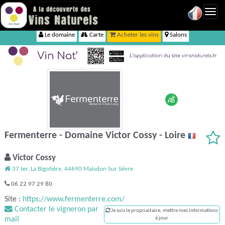
Toggl
navig
Le domaine
Carte
Acheter les vins
Salons
Fermenterre - Domaine Victor Cossy - Loire
Victor Cossy
37 ter, La Bigotière, 44690 Maisdon Sur Sèvre
06 22 97 29 80
Site :
https://www.fermenterre.com/
Contacter le vigneron par
Je suis le propriaitaire, mettre mes informations
mail
à jour