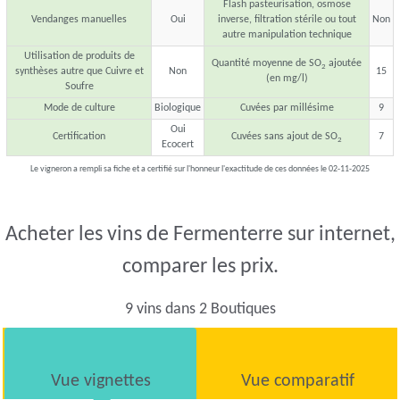
Flash pasteurisation, osmose
Vendanges manuelles
Oui
inverse, filtration stérile ou tout
Non
autre manipulation technique
Utilisation de produits de
Quantité moyenne de SO
ajoutée
2
synthèses autre que Cuivre et
Non
15
(en mg/l)
Soufre
Mode de culture
Biologique
Cuvées par millésime
9
Oui
Certification
Cuvées sans ajout de SO
7
2
Ecocert
Le vigneron a rempli sa fiche et a certifié sur l'honneur l'exactitude de ces données le 02-11-2025
Acheter les vins de Fermenterre sur internet,
comparer les prix.
9 vins dans 2 Boutiques
Vue vignettes
Vue comparatif