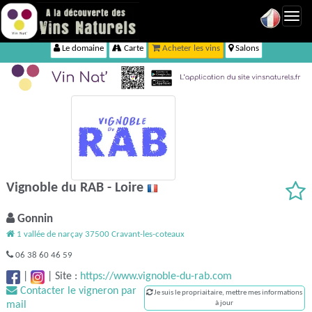
Toggl
navig
Le domaine
Carte
Acheter les vins
Salons
Vignoble du RAB - Loire
Gonnin
1 vallée de narçay 37500 Cravant-les-coteaux
06 38 60 46 59
|
|
Site :
https://www.vignoble-du-rab.com
Contacter le vigneron par
Je suis le propriaitaire, mettre mes informations
mail
à jour