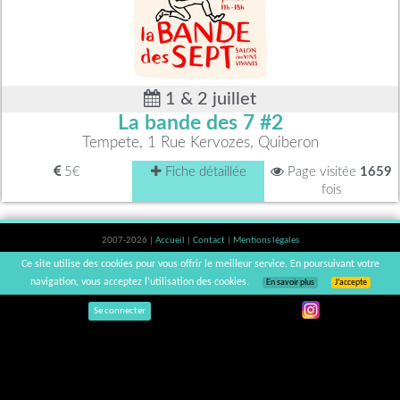
1 & 2 juillet
La bande des 7 #2
Tempete, 1 Rue Kervozes, Quiberon
5€
Fiche détaillée
Page visitée
1659
fois
2007-2026 |
Accueil
|
Contact
|
Mentions légales
L'abus d'alcool est dangereux pour la santé, à consommer avec modération. |
Ce site utilise des cookies pour vous offrir le meilleur service. En poursuivant votre
vinsnaturels | v3.12
navigation, vous acceptez l’utilisation des cookies.
En savoir plus
J’accepte
Se connecter