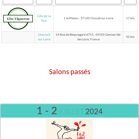
Gîte de La
1 le Plessis - 37140 Chouzé sur Loire
17 km
Tour
Une nuit
14 Rue de Beauregard d751, 49350 Gennes-Val-
42 km
de-Loire, France
sur Loire
Salons passés
1 - 2
JUILLET
2024