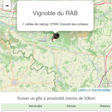
×
−
Vignoble du RAB
1 vallée de narçay 37500 Cravant-les-coteaux
Leaflet
| ©
OpenStreetMap
Touver un gîte à proximité (moins de 50km)
Non du gîte
Adresse
Distance