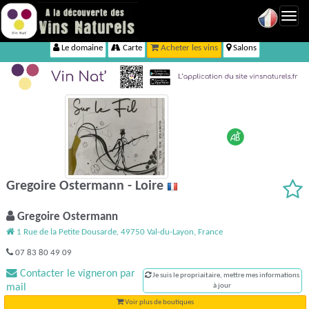
Toggl
navig
Le domaine
Carte
Acheter les vins
Salons
Gregoire Ostermann - Loire
Gregoire Ostermann
1 Rue de la Petite Dousarde, 49750 Val-du-Layon, France
07 83 80 49 09
Contacter le vigneron par
Je suis le propriaitaire, mettre mes informations
mail
à jour
Voir plus de boutiques