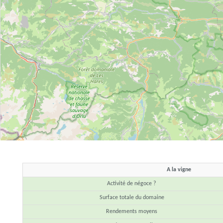
A la vigne
Activité de négoce ?
Surface totale du domaine
Rendements moyens