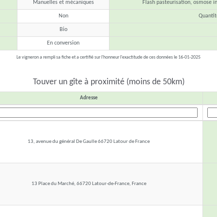
Manuelles et mécaniques
Flash pasteurisation, osmose in
Non
Quanti
Bio
En conversion
Le vigneron a rempli sa fiche et a certifié sur l'honneur l'exactitude de ces données le 16-01-2025
Touver un gîte à proximité (moins de 50km)
Adresse
13, avenue du général De Gaulle 66720 Latour de France
13 Place du Marché, 66720 Latour-de-France, France