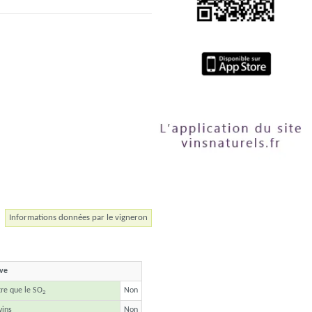
Informations données par le vigneron
ave
tre que le SO
Non
2
vins
Non