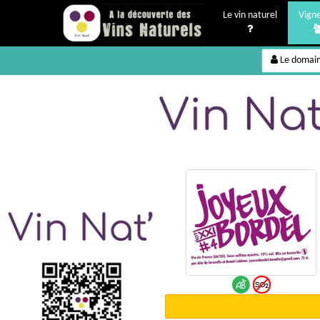
Le vin naturel
Vign
Le domai