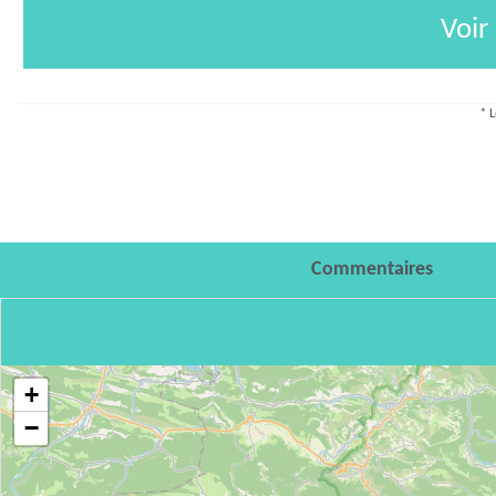
Voir
* L
Commentaires
+
−