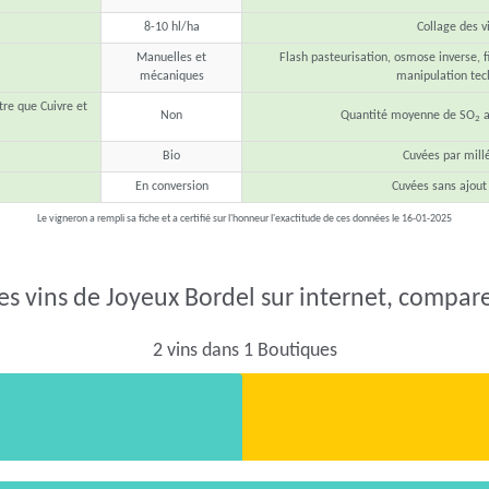
8-10 hl/ha
Collage des v
Manuelles et
Flash pasteurisation, osmose inverse, fi
mécaniques
manipulation tec
tre que Cuivre et
Non
Quantité moyenne de SO
a
2
Bio
Cuvées par mill
En conversion
Cuvées sans ajout
Le vigneron a rempli sa fiche et a certifié sur l'honneur l'exactitude de ces données le 16-01-2025
es vins de Joyeux Bordel sur internet, comparer
2 vins dans 1 Boutiques