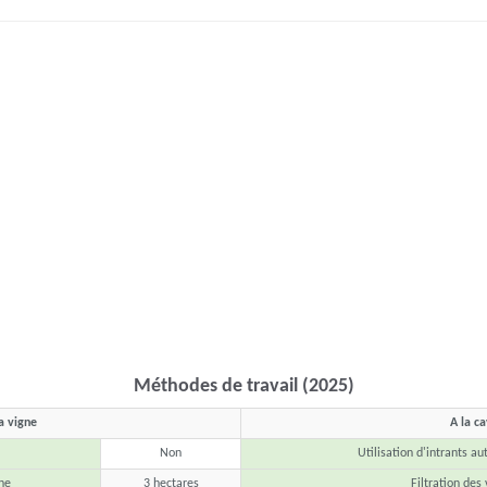
Méthodes de travail (2025)
a vigne
A la c
Non
Utilisation d'intrants au
ne
3 hectares
Filtration des 