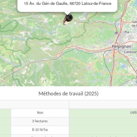
15 Av. du Gén de Gaulle, 66720 Latour-de-France
Méthodes de travail (2025)
Non
Util
3 hectares
8-10 hl/ha