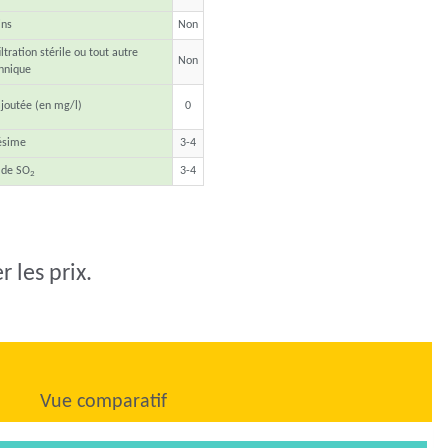
ins
Non
ltration stérile ou tout autre
Non
hnique
joutée (en mg/l)
0
ésime
3-4
 de SO
3-4
2
 les prix.
Vue comparatif