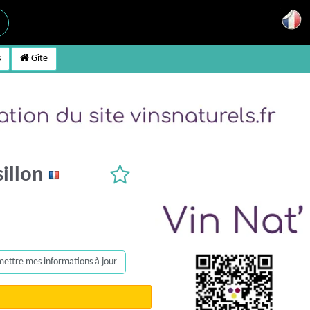
s
Gîte
sillon
, mettre mes informations à jour