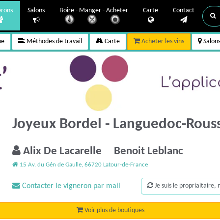
erons
Salons
Boire - Manger - Acheter
Carte
Contact
ne
Méthodes de travail
Carte
Acheter les vins
Salon
Joyeux Bordel - Languedoc-Rous
Alix De Lacarelle Benoit Leblanc
15 Av. du Gén de Gaulle, 66720 Latour-de-France
Contacter le vigneron par mail
Je suis le propriaitaire
Voir plus de boutiques