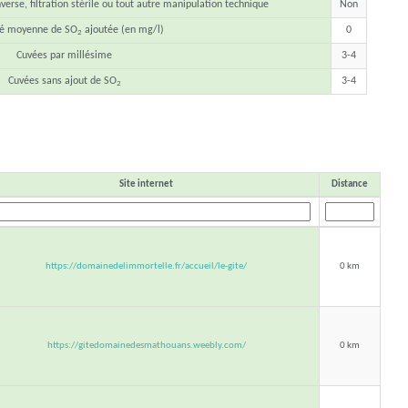
verse, filtration stérile ou tout autre manipulation technique
Non
té moyenne de SO
ajoutée (en mg/l)
0
2
Cuvées par millésime
3-4
Cuvées sans ajout de SO
3-4
2
Site internet
Distance
https://domainedelimmortelle.fr/accueil/le-gite/
0 km
https://gitedomainedesmathouans.weebly.com/
0 km