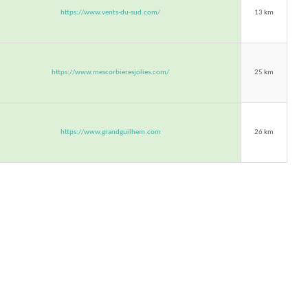
https://www.vents-du-sud.com/
13 km
https://www.mescorbieresjolies.com/
25 km
https://www.grandguilhem.com
26 km