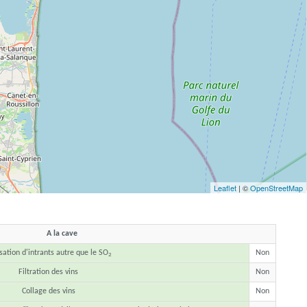
Leaflet
| ©
OpenStreetMap
A la cave
isation d'intrants autre que le SO
Non
2
Filtration des vins
Non
Collage des vins
Non