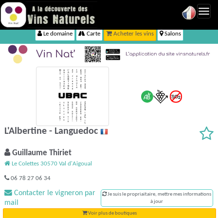
Toggl
navig
Le domaine
Carte
Acheter les vins
Salons
L'Albertine - Languedoc
Guillaume Thiriet
Le Colettes 30570 Val d'Aigoual
06 78 27 06 34
Contacter le vigneron par
Je suis le propriaitaire, mettre mes informations
mail
à jour
Voir plus de boutiques