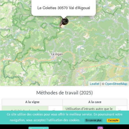
Le Colettes 30570 Val d'Aigoual
Leaflet
| ©
OpenStreetMap
Méthodes de travail (2025)
A la vigne
A la cave
Utilisation d'intrants autre que le
Activité de négoce ?
Non
Non
SO
Ce site utilise des cookies pour vous offrir le meilleur service. En poursuivant votre
2
navigation, vous acceptez l’utilisation des cookies.
En savoir plus
J’accepte
1,3
Surface totale du domaine
Filtration des vins
Non
hectares