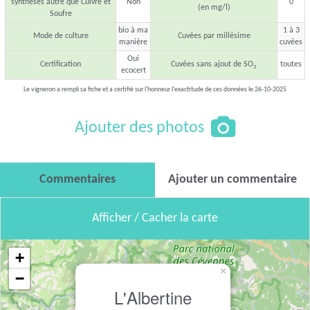
synthèses autre que Cuivre et
Non
0
(en mg/l)
Soufre
bio à ma
1 à 3
Mode de culture
Cuvées par millésime
manière
cuvées
Oui
Certification
Cuvées sans ajout de SO
toutes
2
ecocert
Le vigneron a rempli sa fiche et a certifié sur l'honneur l'exactitude de ces données le 26-10-2025
Ajouter des photos
Commentaires
Ajouter un commentaire
Afficher / Cacher la carte
+
×
−
L'Albertine