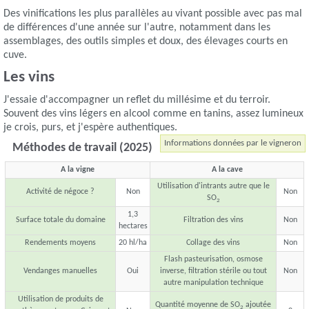
Des vinifications les plus parallèles au vivant possible avec pas mal
de différences d'une année sur l'autre, notamment dans les
assemblages, des outils simples et doux, des élevages courts en
cuve.
Les vins
J'essaie d'accompagner un reflet du millésime et du terroir.
Souvent des vins légers en alcool comme en tanins, assez lumineux
je crois, purs, et j'espère authentiques.
Informations données par le vigneron
Méthodes de travail (2025)
A la vigne
A la cave
Utilisation d'intrants autre que le
Activité de négoce ?
Non
Non
SO
2
1,3
Surface totale du domaine
Filtration des vins
Non
hectares
Rendements moyens
20 hl/ha
Collage des vins
Non
Flash pasteurisation, osmose
Vendanges manuelles
Oui
inverse, filtration stérile ou tout
Non
autre manipulation technique
Utilisation de produits de
Quantité moyenne de SO
ajoutée
2