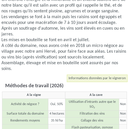
notre blanc qu’il est salin avec un profil qui rappelle le thé, et de
nos rouges qu’ils sentent pivoine, agrumes et orange sanguine.
Les vendanges se font à la main puis les raisins sont égrappés et
encuvés pour une macération de 7 à 10 jours avant écoulage.
Après un soutirage d'automne, les vins sont élevés en cuves ou en
jarres.
Les mises en bouteille se font en avril et juillet.
A côté du domaine, nous avons créé en 2018 un micro négoce au
village avec notre ami Hervé, pour faire face aux aléas. Les raisins
ou vins bio (après vinification) sont sourcés localement.
Assemblage, élevage et mise en bouteille sont assurés par nos
soins.
Informations données par le vigneron
Méthodes de travail (2026)
A la vigne
A la cave
Utilisation d'intrants autre que le
Activité de négoce ?
Oui, 50%
Non
SO
2
Surface totale du domaine
4 hectares
Filtration des vins
Non
Rendements moyens
35 hl/ha
Collage des vins
Non
Flash pasteurisation, osmose