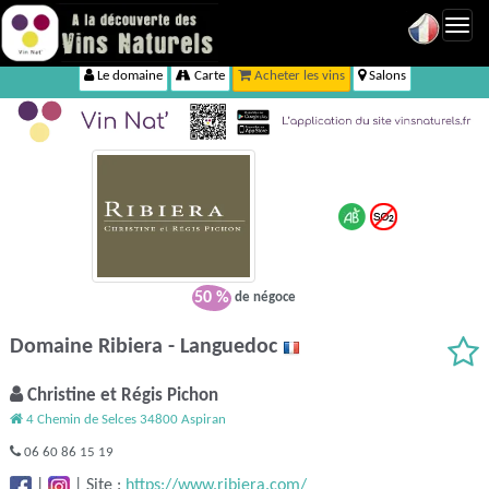
Toggl
navig
Le domaine
Carte
Acheter les vins
Salons
50 %
de négoce
Domaine Ribiera - Languedoc
Christine et Régis Pichon
4 Chemin de Selces 34800 Aspiran
06 60 86 15 19
|
|
Site :
https://www.ribiera.com/