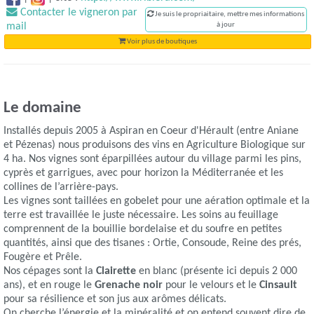
Contacter le vigneron par
Je suis le propriaitaire, mettre mes informations
mail
à jour
Voir plus de boutiques
Le domaine
Installés depuis 2005 à Aspiran en Coeur d'Hérault (entre Aniane
et Pézenas) nous produisons des vins en Agriculture Biologique sur
4 ha. Nos vignes sont éparpillées autour du village parmi les pins,
cyprès et garrigues, avec pour horizon la Méditerranée et les
collines de l’arrière-pays.
Les vignes sont taillées en gobelet pour une aération optimale et la
terre est travaillée le juste nécessaire. Les soins au feuillage
comprennent de la bouillie bordelaise et du soufre en petites
quantités, ainsi que des tisanes : Ortie, Consoude, Reine des prés,
Fougère et Prêle.
Nos cépages sont la
Clairette
en blanc (présente ici depuis 2 000
ans), et en rouge le
Grenache noir
pour le velours et le
Cinsault
pour sa résilience et son jus aux arômes délicats.
On cherche l’énergie et la minéralité et on entend souvent dire de