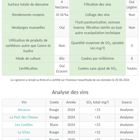
4
Oui
Surface totale du domaine
Filtration des vins
hectares
Légère
Rendements moyens
35 hl/ha
Collage des vins
Non
Flash pasteurisation, osmose
Vendanges manuelles
Oui
inverse, filtration stérile ou tout
Non
autre manipulation technique
Utilisation de produits de
Quantité moyenne de SO
ajoutée
2
synthèses autre que Cuivre et
Non
0
(en mg/l)
Soufre
Mode de culture
Bio
Cuvées par millésime
6
Oui
Certification
Cuvées sans ajout de SO
Toutes
2
Ecocert
Le vigneron a rempli sa fiche et a certifié sur l'honneur l'exactitude de ces données le 20-06-2026
Analyse des vins
Vin
Cuvée
Année
SO
total mg/l
Source
2
Amassa
Rouge
2024
<15
Analyses
La Part des Choses
Rouge
2024
<15
Analyses
Les Canilles
Blanc
2024
<15
Analyses
La Vista
Rouge
2023
<12
Analyses
Lusside
Rouge
2020
<15
Analyses