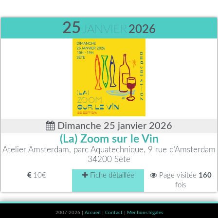
25
JANVIER
2026
Dimanche 25 janvier 2026
(La) Zoom sur le Vin
Atelier Amsterdam, parc Aquatechnique, 9 rue d’Amsterdam
34200 Sète
10€
Fiche détaillée
Page visitée
160
fois
2007-2026 |
Accueil
|
Contact
|
Mentions légales