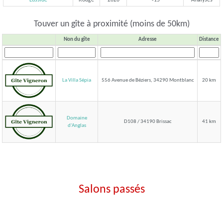
Touver un gîte à proximité (moins de 50km)
Non du gîte
Adresse
Distance
La Villa Sépia
556 Avenue de Béziers, 34290 Montblanc
20 km
Domaine
D108 / 34190 Brissac
41 km
d'Anglas
Salons passés