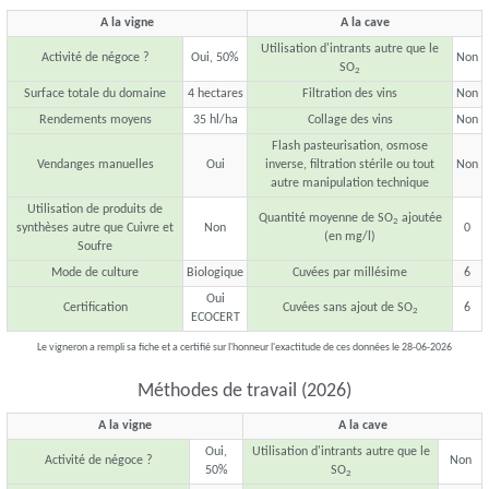
A la vigne
A la cave
Utilisation d'intrants autre que le
Activité de négoce ?
Oui, 50%
Non
SO
2
Surface totale du domaine
4 hectares
Filtration des vins
Non
Rendements moyens
35 hl/ha
Collage des vins
Non
Flash pasteurisation, osmose
Vendanges manuelles
Oui
inverse, filtration stérile ou tout
Non
autre manipulation technique
Utilisation de produits de
Quantité moyenne de SO
ajoutée
2
synthèses autre que Cuivre et
Non
0
(en mg/l)
Soufre
Mode de culture
Biologique
Cuvées par millésime
6
Oui
Certification
Cuvées sans ajout de SO
6
2
ECOCERT
Le vigneron a rempli sa fiche et a certifié sur l'honneur l'exactitude de ces données le 28-06-2026
Méthodes de travail (2026)
A la vigne
A la cave
Oui,
Utilisation d'intrants autre que le
Activité de négoce ?
Non
50%
SO
2