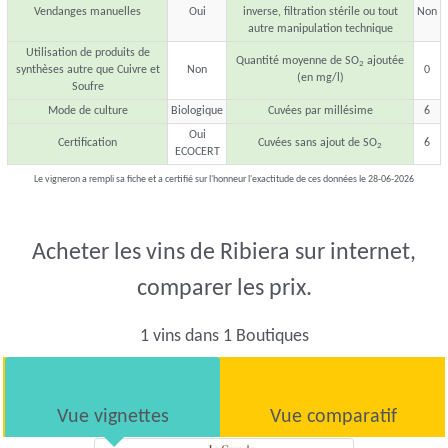
Vendanges manuelles
Oui
inverse, filtration stérile ou tout
Non
autre manipulation technique
Utilisation de produits de
Quantité moyenne de SO
ajoutée
2
synthèses autre que Cuivre et
Non
0
(en mg/l)
Soufre
Mode de culture
Biologique
Cuvées par millésime
6
Oui
Certification
Cuvées sans ajout de SO
6
2
ECOCERT
Le vigneron a rempli sa fiche et a certifié sur l'honneur l'exactitude de ces données le 28-06-2026
Acheter les vins de Ribiera sur internet,
comparer les prix.
1 vins dans 1 Boutiques
Vue vignettes
Vue comparatif