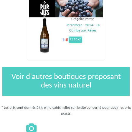
Grégoire Perron
Terremere - 2024 - La
Combe aux Rêves
22.50 €*
Voir d'autres boutiques proposant
des vins naturel
* Les prix sont donnés à titre indicatifs ; allez sur le site concerné pour avoir les prix
exacts.