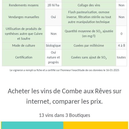
Rendements moyens
28 hl/ha
Collage des vins
Non
Flash pasteurisation, osmose
Vendanges manuelles
Oui
inverse, filtration stérile ou tout
Non
autre manipulation technique
Utilisation de produits de
Quantité moyenne de SO
ajoutée
2
synthèses autre que Cuivre
Non
0
(en mg/l)
et Soufre
Mode de culture
biologique
Cuvées par millésime
4 à 8
Oui
Certification
nature et
Cuvées sans ajout de SO
toutes
2
progrès
Le vigneron a rempli sa fiche et a certifié sur l'honneur l'exactitude de ces données le 16-01-2025
Acheter les vins de Combe aux Rêves sur
internet, comparer les prix.
13 vins dans 3 Boutiques