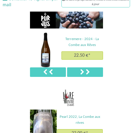
mail
à jour
Vin de France de l'extérieur - 2024 - La Combe
aux Rêves
17.90 €*
Précédent
Suivant
Pearl 2022, La Combe aux
rèves