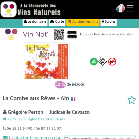
Toggl
navig
Le domaine
Carte
Acheter les vins
Salons
50 %
de négoce
La Combe aux Rêves - Ain
Grégoire Perron Judicaelle Cevasco
227 rue de l'église 01250 Journans
06 16 51 54 90 / 06 87 39 91 07
Contacter le vigneron par
Je suis le propriaitaire, mettre mes informations