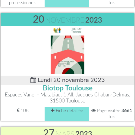
professionnels
fois
20
NOVEMBRE
2023
Lundi 20 novembre 2023
Biotop Toulouse
Espaces Vanel - Matabiau, 1 All. Jacques Chaban-Delmas,
31500 Toulouse
10€
Fiche détaillée
Page visitée
3661
fois
27
MARS
2023