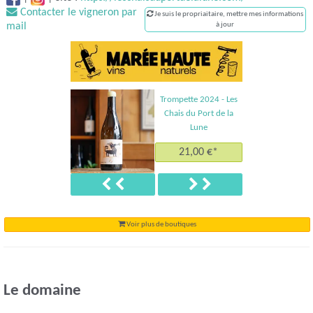
Contacter le vigneron par
Je suis le propriaitaire, mettre mes informations
mail
à jour
Trompette 2024 - Les
Chais du Port de la
Lune
21,00 €*
Précédent
Suivant
Voir plus de boutiques
Le domaine