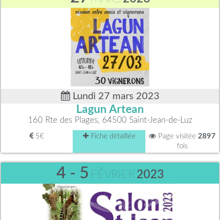
Lundi 27 mars 2023
Lagun Artean
160 Rte des Plages, 64500 Saint-Jean-de-Luz
5€
Fiche détaillée
Page visitée
2897
fois
4 - 5
FÉVRIER
2023