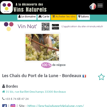
Toggl
navig
Le domaine
Carte
Acheter les vins
Salons
100 %
de négoce
Les Chais du Port de la Lune - Bordeaux
Bordes
31 bis, rue Barillet-Deschamps 33300 Bordeaux
+33 6 74 68 47 24
|
|
Site :
https://leschaisduportdelalune.com/