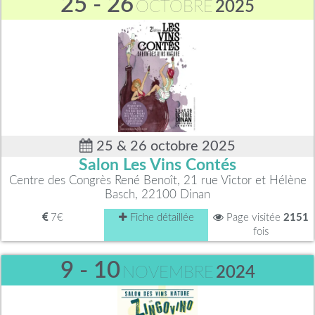
25 - 26
OCTOBRE
2025
25 & 26 octobre 2025
Salon Les Vins Contés
Centre des Congrès René Benoît, 21 rue Victor et Hélène
Basch, 22100 Dinan
7€
Fiche détaillée
Page visitée
2151
fois
9 - 10
NOVEMBRE
2024