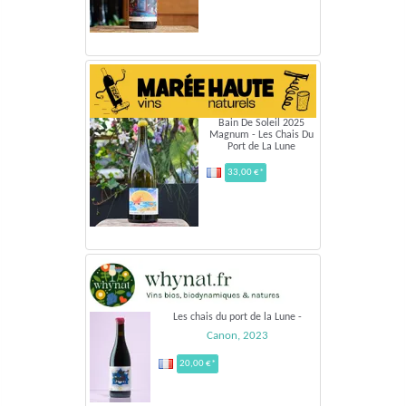
Bain De Soleil 2025
Magnum - Les Chais Du
Port de La Lune
33,00 €*
Les chais du port de la Lune -
Canon, 2023
20,00 €*