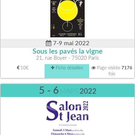
7-9 mai 2022
Sous les pavés la vigne
21, rue Boyer - 75020 Paris
10€
Fiche détaillée
Page visitée
7176
fois
5 - 6
MARS
2022