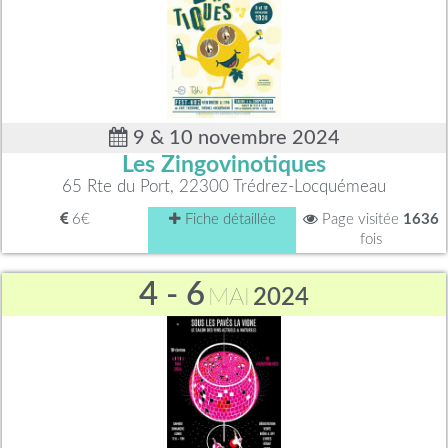
9 & 10 novembre 2024
Les Zingovinotiques
65 Rte du Port, 22300 Trédrez-Locquémeau
6€
Fiche détaillée
Page visitée
1636
fois
4 - 6
MAI
2024