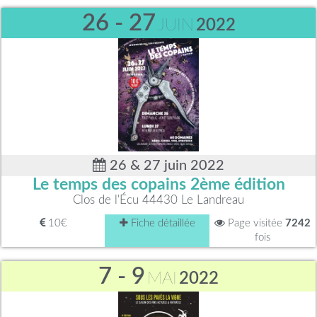
26 - 27
JUIN
2022
26 & 27 juin 2022
Le temps des copains 2ème édition
Clos de l'Écu 44430 Le Landreau
10€
Fiche détaillée
Page visitée
7242
fois
7 - 9
MAI
2022