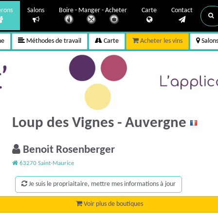
erons
Salons
Boire - Manger - Acheter
Carte
Contact
ne
Méthodes de travail
Carte
Acheter les vins
Salon
Loup des Vignes - Auvergne
Benoit Rosenberger
63270 Saint-Maurice
Je suis le propriaitaire, mettre mes informations à jour
Voir plus de boutiques