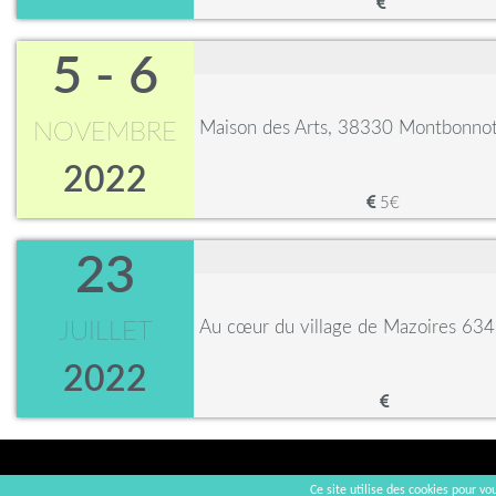
5 - 6
Maison des Arts, 38330 Montbonnot
NOVEMBRE
2022
5€
23
Au cœur du village de Mazoires 63
JUILLET
2022
Ce site utilise des cookies pour vou