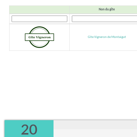
Non du gîte
Gîte Vigneron de Montaigut
20