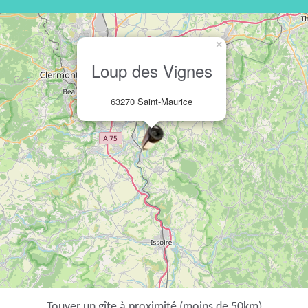
×
Loup des Vignes
63270 Saint-Maurice
Touver un gîte à proximité (moins de 50km)