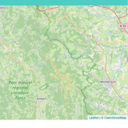
Leaflet
| ©
OpenStreetMap