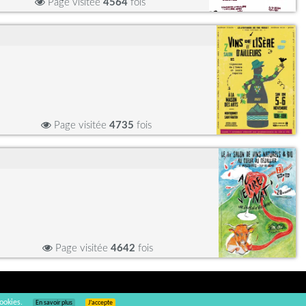
Page visitée
4564
fois
Page visitée
4735
fois
Page visitée
4642
fois
ookies.
En savoir plus
J’accepte