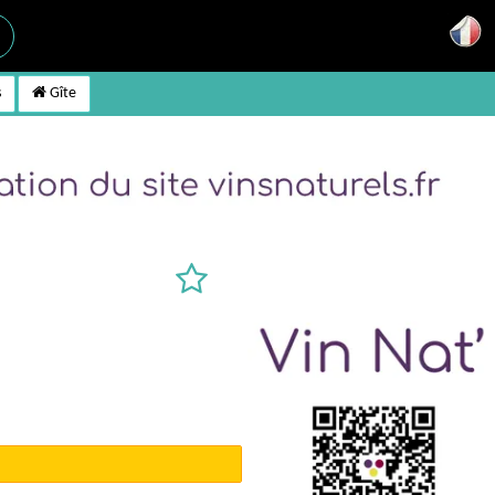
s
Gîte