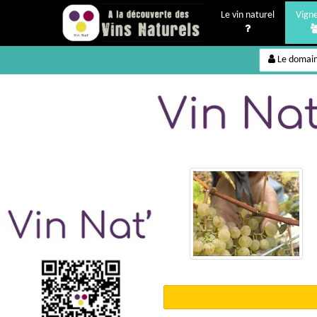
Le vin naturel
Vign
Le domai