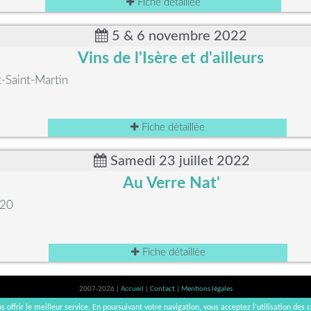
Fiche détaillée
5 & 6 novembre 2022
Vins de l'Isère et d'ailleurs
-Saint-Martin
Fiche détaillée
Samedi 23 juillet 2022
Au Verre Nat'
420
Fiche détaillée
2007-2026 |
Accueil
|
Contact
|
Mentions légales
L'abus d'alcool est dangereux pour la santé, à consommer avec modération. | vinsnaturels | v3.12
s offrir le meilleur service. En poursuivant votre navigation, vous acceptez l’utilisation des c