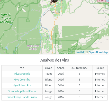
Leaflet
| ©
OpenStreetMap
Analyse des vins
Vin
Cuvée
Année
SO
total mg/l
Source
2
Hiyu Arco Iris
Rouge
2016
5
Internet
Hiyu Columba
Blanc
2016
5
Internet
Hiyu Falcon Box
Blanc
2016
5
Internet
Smockshop Band Fionn
Rouge
2016
5
Internet
Smockshop Band Lunasa
Rouge
2016
5
Internet