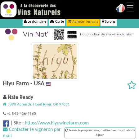
Toggl
navig
Le domaine
Carte
Acheter les vins
Salons
Hiyu Farm - USA
Nate Ready
3890 Acree Dr, Hood River, OR 97031
+1 541-436-4680
|
Site :
https://www.hiyuwinefarm.com
Contacter le vigneron par
Je suis le propriaitaire, mettre mes informations
mail
à jour