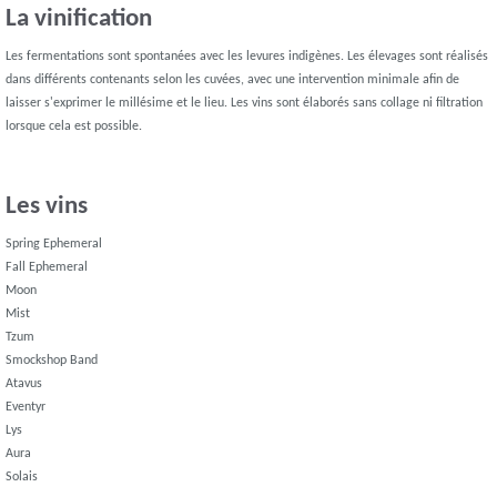
La vinification
Les fermentations sont spontanées avec les levures indigènes. Les élevages sont réalisés
dans différents contenants selon les cuvées, avec une intervention minimale afin de
laisser s'exprimer le millésime et le lieu. Les vins sont élaborés sans collage ni filtration
lorsque cela est possible.
Les vins
Spring Ephemeral
Fall Ephemeral
Moon
Mist
Tzum
Smockshop Band
Atavus
Eventyr
Lys
Aura
Solais