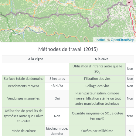
Leaflet
| ©
OpenStreetMap
Méthodes de travail (2015)
A la vigne
A la cave
Utilisation d'intrants autre que le
Non
SO
2
Surface totale du domaine
5 hectares
Filtration des vins
Non
Rendements moyens
18 hl/ha
Collage des vins
Non
Flash pasteurisation, osmose
Vendanges manuelles
Oui
inverse, filtration stérile ou tout
Non
autre manipulation technique
Utilisation de produits de
Quantité moyenne de SO
ajoutée
2
synthèses autre que Cuivre
Non
zèro
(en mg/l)
et Soufre
biodynamique,
Mode de culture
Cuvées par millésime
5
demeter