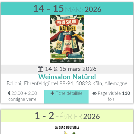
14 - 15
MARS
2026
14 & 15 mars 2026
Weinsalon Natürel
Balloni, Ehrenfeldgürtel 88-94, 50823 Köln, Allemagne
23,00 + 2,00
Fiche détaillée
Page visitée
110
consigne verre
fois
1 - 2
FÉVRIER
2026