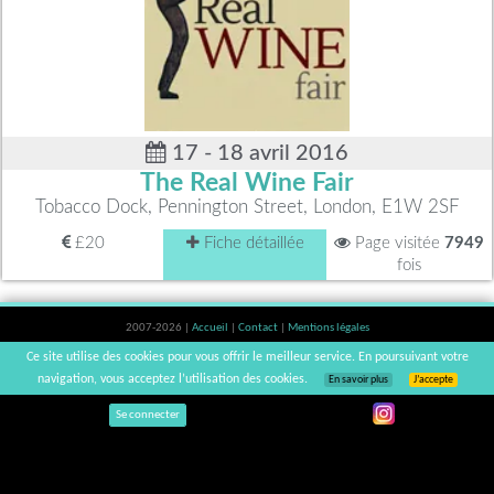
17 - 18 avril 2016
The Real Wine Fair
Tobacco Dock, Pennington Street, London, E1W 2SF
£20
Fiche détaillée
Page visitée
7949
fois
2007-2026 |
Accueil
|
Contact
|
Mentions légales
L'abus d'alcool est dangereux pour la santé, à consommer avec modération. |
Ce site utilise des cookies pour vous offrir le meilleur service. En poursuivant votre
vinsnaturels | v3.12
navigation, vous acceptez l’utilisation des cookies.
En savoir plus
J’accepte
Se connecter