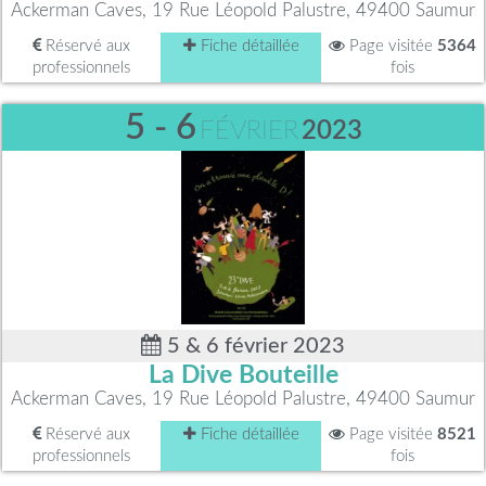
Ackerman Caves, 19 Rue Léopold Palustre, 49400 Saumur
Réservé aux
Fiche détaillée
Page visitée
5364
professionnels
fois
5 - 6
FÉVRIER
2023
5 & 6 février 2023
La Dive Bouteille
Ackerman Caves, 19 Rue Léopold Palustre, 49400 Saumur
Réservé aux
Fiche détaillée
Page visitée
8521
professionnels
fois