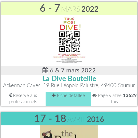
6 - 7
MARS
2022
6 & 7 mars 2022
La Dive Bouteille
Ackerman Caves, 19 Rue Léopold Palustre, 49400 Saumur
Réservé aux
Fiche détaillée
Page visitée
13629
professionnels
fois
17 - 18
AVRIL
2016