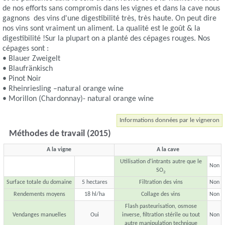
de nos efforts sans compromis dans les vignes et dans la cave nous
gagnons des vins d'une digestibilité très, très haute. On peut dire
nos vins sont vraiment un aliment. La qualité est le goût & la
digestibilité !Sur la plupart on a planté des cépages rouges. Nos
cépages sont :
• Blauer Zweigelt
• Blaufränkisch
• Pinot Noir
• Rheinriesling –natural orange wine
• Morillon (Chardonnay)- natural orange wine
Informations données par le vigneron
Méthodes de travail (2015)
A la vigne
A la cave
Utilisation d'intrants autre que le
Non
SO
2
Surface totale du domaine
5 hectares
Filtration des vins
Non
Rendements moyens
18 hl/ha
Collage des vins
Non
Flash pasteurisation, osmose
Vendanges manuelles
Oui
inverse, filtration stérile ou tout
Non
autre manipulation technique