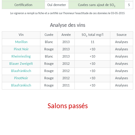
Certification
Oui demeter
Cuvées sans ajout de SO
5
2
Le vigneron a rempli sa fiche et a certifié sur l'honneur l'exactitude de ces données le 03-05-2015
Analyse des vins
Vin
Cuvée
Année
SO
total mg/l
Source
2
Morillon
Blanc
2013
11
Analyses
Pinot Noir
Rouge
2013
<10
Analyses
Rheinriesling
Blanc
2013
<10
Analyses
Blauer Zweigelt
Rouge
2012
<10
Analyses
Blaufränkisch
Rouge
2012
<10
Analyses
PinotNoir
Rouge
2012
<10
Analyses
Blaufränkisch
Rouge
2011
<10
Analyses
Salons passés