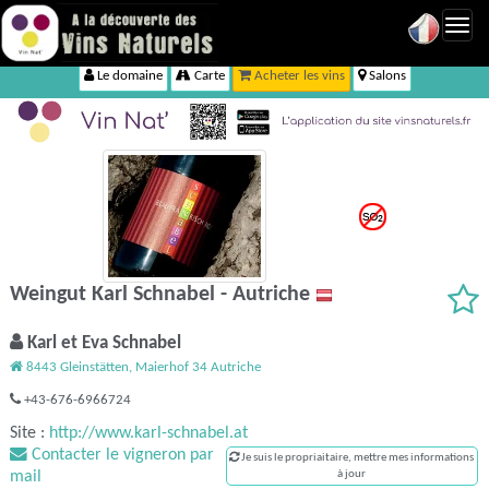
Toggl
navig
Le domaine
Carte
Acheter les vins
Salons
Weingut Karl Schnabel - Autriche
Karl et Eva Schnabel
8443 Gleinstätten, Maierhof 34 Autriche
+43-676-6966724
Site :
http://www.karl-schnabel.at
Contacter le vigneron par
Je suis le propriaitaire, mettre mes informations
mail
à jour