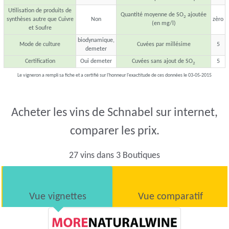
Utilisation de produits de
Quantité moyenne de SO
ajoutée
2
synthèses autre que Cuivre
Non
zèro
(en mg/l)
et Soufre
biodynamique,
Mode de culture
Cuvées par millésime
5
demeter
Certification
Oui demeter
Cuvées sans ajout de SO
5
2
Le vigneron a rempli sa fiche et a certifié sur l'honneur l'exactitude de ces données le 03-05-2015
Acheter les vins de Schnabel sur internet,
comparer les prix.
27 vins dans 3 Boutiques
Vue vignettes
Vue comparatif