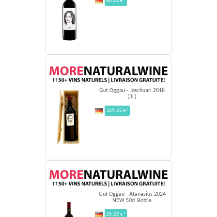
66.25 €*
Gut Oggau - Joschuari 2018
(3L)
329.25 €*
Gut Oggau - Atanasius 2024
NEW 50cl Bottle
26.22 €*