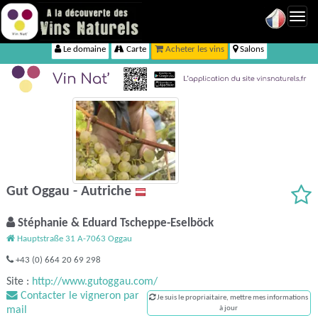
Toggl
navig
Le domaine
Carte
Acheter les vins
Salons
Gut Oggau - Autriche
Stéphanie & Eduard Tscheppe-Eselböck
Hauptstraße 31 A-7063 Oggau
+43 (0) 664 20 69 298
Site :
http://www.gutoggau.com/
Contacter le vigneron par
Je suis le propriaitaire, mettre mes informations
mail
à jour