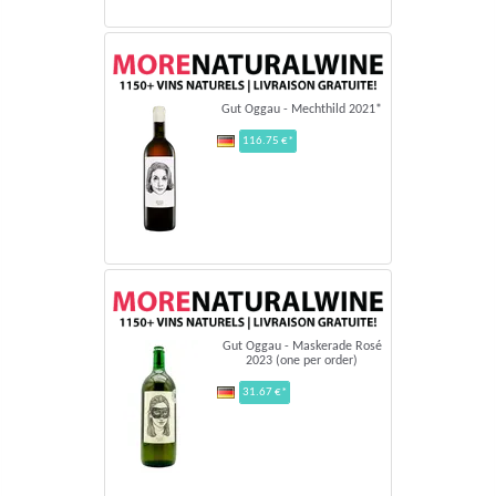
Gut Oggau - Mechthild 2021*
116.75 €*
Gut Oggau - Maskerade Rosé
2023 (one per order)
31.67 €*