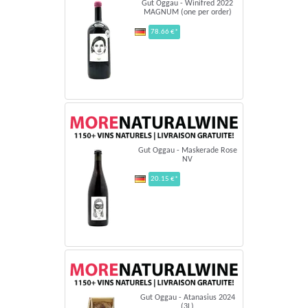
Gut Oggau - Winifred 2022
MAGNUM (one per order)
78.66 €*
Gut Oggau - Maskerade Rose
NV
20.15 €*
Gut Oggau - Atanasius 2024
(3L)