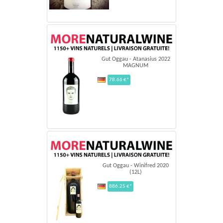
Gut Oggau - Atanasius 2022
MAGNUM
78.66 €*
Gut Oggau - Winifred 2020
(12L)
886.25 €*