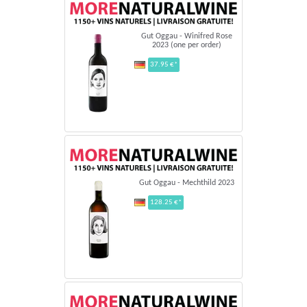
Gut Oggau - Winifred Rose
2023 (one per order)
37.95 €*
Gut Oggau - Mechthild 2023
128.25 €*