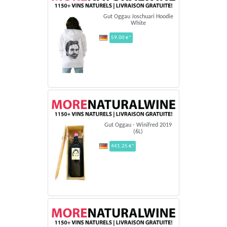
Gut Oggau Joschuari Hoodie
White
59.00 €*
Gut Oggau - Winifred 2019
(6L)
441.25 €*