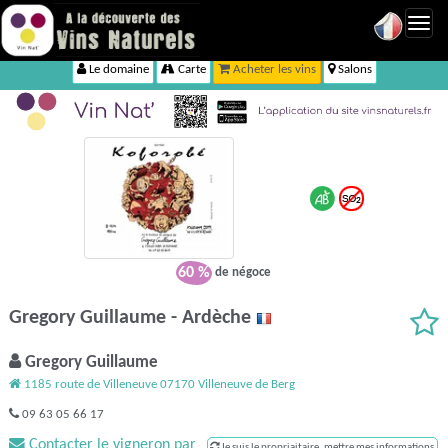
Toggl
navig
Le domaine
Carte
Acheter les vins
Salons
60 %
de négoce
Gregory Guillaume - Ardèche
Gregory Guillaume
1185 route de Villeneuve 07170 Villeneuve de Berg
09 63 05 66 17
Contacter le vigneron par
Je suis le propriaitaire, mettre mes informations