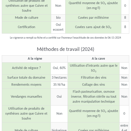
Utilisation de produits de
Quantité moyenne de SO
ajoutée
2
synthèses autre que Cuivre et
Non
0
(en mg/l)
Soufre
Mode de culture
bio
Cuvées par millésime
8
Oui
Certification
Cuvées sans ajout de SO
8
2
ecocert
Le vigneron a rempli sa fiche et a certifié sur l'honneur l'exactitude de ces données le 06-11-2024
Méthodes de travail (2024)
A la vigne
A la cave
Utilisation d'intrants autre que le
Activité de négoce ?
Oui, 60%
Non
SO
2
Surface totale du domaine
3 hectares
Filtration des vins
Non
Rendements moyens
35 hl/ha
Collage des vins
Non
Flash pasteurisation, osmose
Vendanges manuelles
Oui
inverse, filtration stérile ou tout
Non
autre manipulation technique
Utilisation de produits de
Quantité moyenne de SO
ajoutée
2
synthèses autre que Cuivre et
Non
0
(en mg/l)
Soufre
entre
Mode de culture
biologique
Cuvées par millésime
6 et