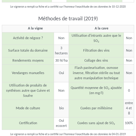
Le vigneron a rempli sa fiche et a certifié sur l'honneur l'exactitude de ces données le 10-12-2020
Méthodes de travail (2019)
A la vigne
A la cave
Utilisation d'intrants autre que le
Activité de négoce ?
Non
Non
SO
2
3
Surface totale du domaine
Filtration des vins
Non
hectares
Rendements moyens
30 hl/ha
Collage des vins
Non
Flash pasteurisation, osmose
Vendanges manuelles
Oui
inverse, filtration stérile ou tout
Non
autre manipulation technique
Utilisation de produits de
Quantité moyenne de SO
ajoutée
2
synthèses autre que Cuivre et
Non
0
(en mg/l)
Soufre
entre
Mode de culture
bio
Cuvées par millésime
4 et
8
Oui
Certification
Cuvées sans ajout de SO
100%
2
ecocert
Le vigneron a rempli sa fiche et a certifié sur l'honneur l'exactitude de ces données le 04-01-2019