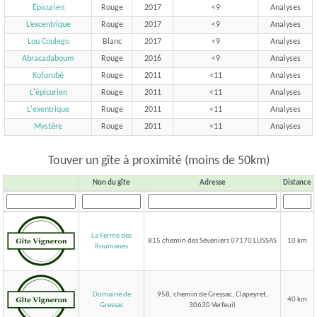
Épicurien
Rouge
2017
<9
Analyses
L’excentrique
Rouge
2017
<9
Analyses
Lou Coulego
Blanc
2017
<9
Analyses
Abracadaboum
Rouge
2016
<9
Analyses
Koforobé
Rouge
2011
<11
Analyses
L'épicurien
Rouge
2011
<11
Analyses
L'exentrique
Rouge
2011
<11
Analyses
Mystère
Rouge
2011
<11
Analyses
Touver un gîte à proximité (moins de 50km)
Non du gîte
Adresse
Distance
La Ferme des
815 chemin des Séveniers 07170 LUSSAS
10 km
Roumanes
Domaine de
958, chemin de Gressac, Clapeyret,
40 km
30630 Verfeuil
Gressac