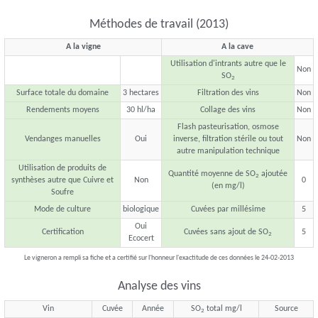
Méthodes de travail (2013)
A la vigne
A la cave
Utilisation d'intrants autre que le
Non
SO
2
Surface totale du domaine
3 hectares
Filtration des vins
Non
Rendements moyens
30 hl/ha
Collage des vins
Non
Flash pasteurisation, osmose
Vendanges manuelles
Oui
inverse, filtration stérile ou tout
Non
autre manipulation technique
Utilisation de produits de
Quantité moyenne de SO
ajoutée
2
synthèses autre que Cuivre et
Non
0
(en mg/l)
Soufre
Mode de culture
biologique
Cuvées par millésime
5
Oui
Certification
Cuvées sans ajout de SO
5
2
Ecocert
Le vigneron a rempli sa fiche et a certifié sur l'honneur l'exactitude de ces données le 24-02-2013
Analyse des vins
Vin
Cuvée
Année
SO
total mg/l
Source
2