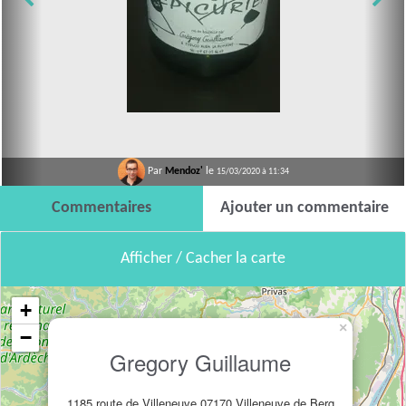
Par
Mendoz'
le
15/03/2020 à 11:34
Commentaires
Ajouter un commentaire
Afficher / Cacher la carte
+
×
−
Gregory Guillaume
1185 route de Villeneuve 07170 Villeneuve de Berg