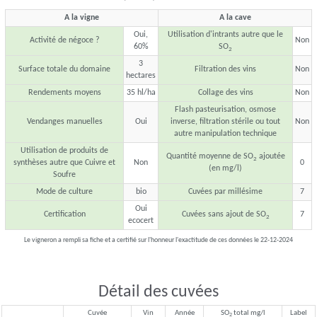
A la vigne
A la cave
Oui,
Utilisation d'intrants autre que le
Activité de négoce ?
Non
60%
SO
2
3
Surface totale du domaine
Filtration des vins
Non
hectares
Rendements moyens
35 hl/ha
Collage des vins
Non
Flash pasteurisation, osmose
Vendanges manuelles
Oui
inverse, filtration stérile ou tout
Non
autre manipulation technique
Utilisation de produits de
Quantité moyenne de SO
ajoutée
2
synthèses autre que Cuivre et
Non
0
(en mg/l)
Soufre
Mode de culture
bio
Cuvées par millésime
7
Oui
Certification
Cuvées sans ajout de SO
7
2
ecocert
Le vigneron a rempli sa fiche et a certifié sur l'honneur l'exactitude de ces données le 22-12-2024
Détail des cuvées
Cuvée
Vin
Année
SO
total mg/l
Label
2