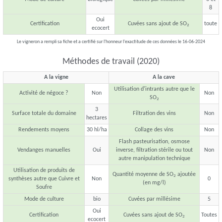
8
Oui
Certification
Cuvées sans ajout de SO
toute
2
ecocert
Le vigneron a rempli sa fiche et a certifié sur l'honneur l'exactitude de ces données le 16-06-2024
Méthodes de travail (2020)
A la vigne
A la cave
Utilisation d'intrants autre que le
Activité de négoce ?
Non
Non
SO
2
3
Surface totale du domaine
Filtration des vins
Non
hectares
Rendements moyens
30 hl/ha
Collage des vins
Non
Flash pasteurisation, osmose
Vendanges manuelles
Oui
inverse, filtration stérile ou tout
Non
autre manipulation technique
Utilisation de produits de
Quantité moyenne de SO
ajoutée
2
synthèses autre que Cuivre et
Non
0
(en mg/l)
Soufre
Mode de culture
bio
Cuvées par millésime
5
Oui
Certification
Cuvées sans ajout de SO
Toutes
2
ecocert