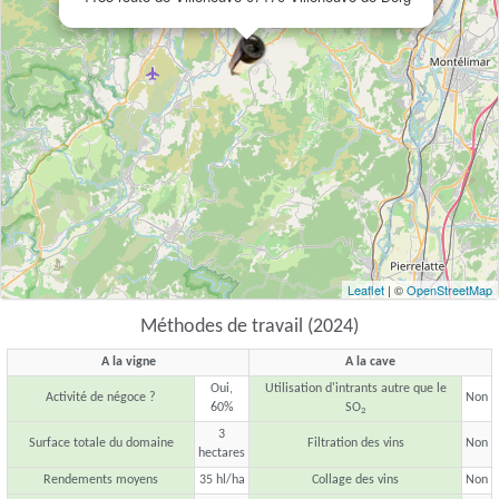
Leaflet
| ©
OpenStreetMap
Méthodes de travail (2024)
A la vigne
A la cave
Oui,
Utilisation d'intrants autre que le
Activité de négoce ?
Non
60%
SO
2
3
Surface totale du domaine
Filtration des vins
Non
hectares
Rendements moyens
35 hl/ha
Collage des vins
Non