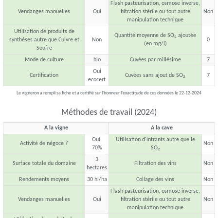
Flash pasteurisation, osmose inverse,
Vendanges manuelles
Oui
filtration stérile ou tout autre
Non
manipulation technique
Utilisation de produits de
Quantité moyenne de SO
ajoutée
2
synthèses autre que Cuivre et
Non
0
(en mg/l)
Soufre
Mode de culture
bio
Cuvées par millésime
7
Oui
Certification
Cuvées sans ajout de SO
7
2
ecocert
Le vigneron a rempli sa fiche et a certifié sur l'honneur l'exactitude de ces données le 22-12-2024
Méthodes de travail (2024)
A la vigne
A la cave
Oui,
Utilisation d'intrants autre que le
Activité de négoce ?
Non
70%
SO
2
3
Surface totale du domaine
Filtration des vins
Non
hectares
Rendements moyens
30 hl/ha
Collage des vins
Non
Flash pasteurisation, osmose inverse,
Vendanges manuelles
Oui
filtration stérile ou tout autre
Non
manipulation technique