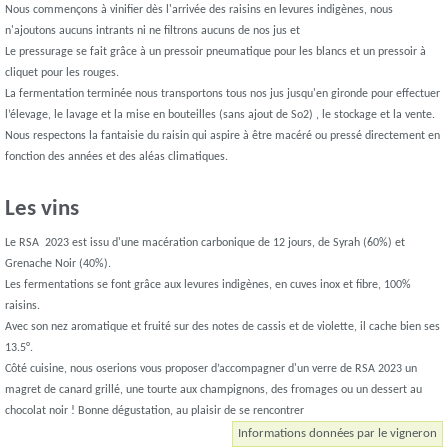
Nous commençons à vinifier dès l'arrivée des raisins en levures indigènes, nous
n'ajoutons aucuns intrants ni ne filtrons aucuns de nos jus et
Le pressurage se fait grâce à un pressoir pneumatique pour les blancs et un pressoir à
cliquet pour les rouges.
La fermentation terminée nous transportons tous nos jus jusqu'en gironde pour effectuer
l’élevage, le lavage et la mise en bouteilles (sans ajout de So2) , le stockage et la vente.
Nous respectons la fantaisie du raisin qui aspire à être macéré ou pressé directement en
fonction des années et des aléas climatiques.
Les vins
Le RSA 2023 est issu d'une macération carbonique de 12 jours, de Syrah (60%) et
Grenache Noir (40%).
Les fermentations se font grâce aux levures indigènes, en cuves inox et fibre, 100%
raisins.
Avec son nez aromatique et fruité sur des notes de cassis et de violette, il cache bien ses
13.5°.
Côté cuisine, nous oserions vous proposer d’accompagner d'un verre de RSA 2023 un
magret de canard grillé, une tourte aux champignons, des fromages ou un dessert au
chocolat noir ! Bonne dégustation, au plaisir de se rencontrer
Informations données par le vigneron