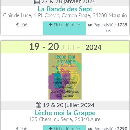
27 & 28 janvier 2024
La Bande des Sept
Clair de Lune, 1 Pl. Cassan, Carnon Plage, 34280 Mauguio
10€
Fiche détaillée
Page visitée
1739
fois
19 - 20
JUILLET
2024
19 & 20 juillet 2024
Lèche moi la Grappe
135 Chem. du Serre, 26340 Aurel
10€
Fiche détaillée
Page visitée
2290