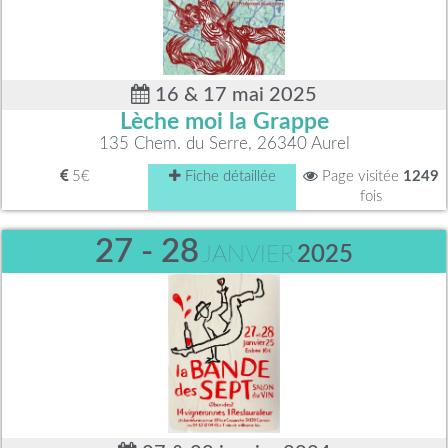
16 & 17 mai 2025
Lèche moi la Grappe
135 Chem. du Serre, 26340 Aurel
5€
Fiche détaillée
Page visitée
1249
fois
27 - 28
JANVIER
2025