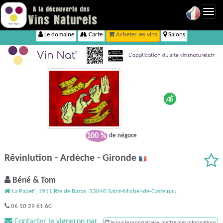
Toggl
navig
Le domaine
Carte
Acheter les vins
Salons
100 %
de négoce
Rêvinlution - Ardèche - Gironde
Béné & Tom
La Papet', 1911 Rte de Bazas, 33840 Saint-Michel-de-Castelnau
06 50 29 61 60
Contacter le vigneron par
Je suis le propriaitaire, mettre mes informations