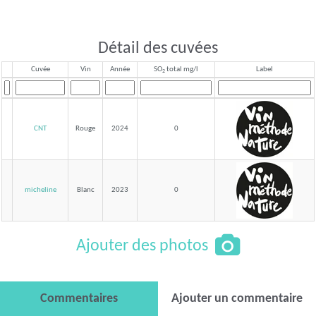
Détail des cuvées
Cuvée
Vin
Année
SO
total mg/l
Label
2
CNT
Rouge
2024
0
micheline
Blanc
2023
0
Ajouter des photos
Commentaires
Ajouter un commentaire