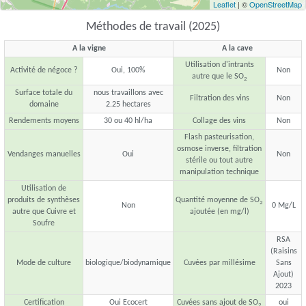
Leaflet
| ©
OpenStreetMap
Méthodes de travail (2025)
A la vigne
A la cave
Utilisation d'intrants
Activité de négoce ?
Oui, 100%
Non
autre que le SO
2
Surface totale du
nous travaillons avec
Filtration des vins
Non
domaine
2.25 hectares
Rendements moyens
30 ou 40 hl/ha
Collage des vins
Non
Flash pasteurisation,
osmose inverse, filtration
Vendanges manuelles
Oui
Non
stérile ou tout autre
manipulation technique
Utilisation de
produits de synthèses
Quantité moyenne de SO
2
Non
0 Mg/L
autre que Cuivre et
ajoutée (en mg/l)
Soufre
RSA
(Raisins
Mode de culture
biologique/biodynamique
Cuvées par millésime
Sans
Ajout)
2023
Certification
Oui Ecocert
Cuvées sans ajout de SO
oui
2