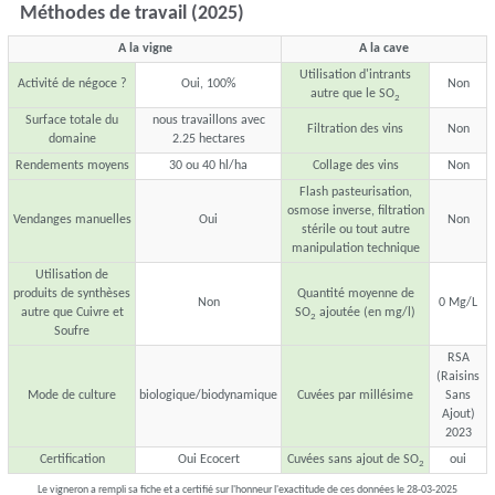
Méthodes de travail (2025)
A la vigne
A la cave
Utilisation d'intrants
Activité de négoce ?
Oui, 100%
Non
autre que le SO
2
Surface totale du
nous travaillons avec
Filtration des vins
Non
domaine
2.25 hectares
Rendements moyens
30 ou 40 hl/ha
Collage des vins
Non
Flash pasteurisation,
osmose inverse, filtration
Vendanges manuelles
Oui
Non
stérile ou tout autre
manipulation technique
Utilisation de
produits de synthèses
Quantité moyenne de
Non
0 Mg/L
autre que Cuivre et
SO
ajoutée (en mg/l)
2
Soufre
RSA
(Raisins
Mode de culture
biologique/biodynamique
Cuvées par millésime
Sans
Ajout)
2023
Certification
Oui Ecocert
Cuvées sans ajout de SO
oui
2
Le vigneron a rempli sa fiche et a certifié sur l'honneur l'exactitude de ces données le 28-03-2025