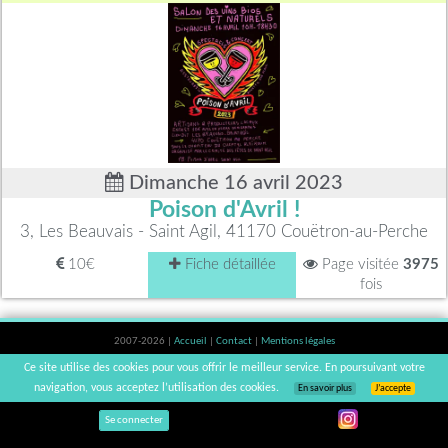
Dimanche 16 avril 2023
Poison d'Avril !
3, Les Beauvais - Saint Agil, 41170 Couëtron-au-Perche
10€
Fiche détaillée
Page visitée
3975
fois
2007-2026 |
Accueil
|
Contact
|
Mentions légales
L'abus d'alcool est dangereux pour la santé, à consommer avec modération. |
Ce site utilise des cookies pour vous offrir le meilleur service. En poursuivant votre
vinsnaturels | v3.12
navigation, vous acceptez l’utilisation des cookies.
En savoir plus
J’accepte
Se connecter