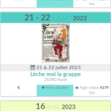
fois
21 - 22
JUILLET
2023
21 & 22 juillet 2023
Lèche moi la grappe
26340 Aurel
Fiche détaillée
Page visitée
9279
fois
16
AVRIL
2023