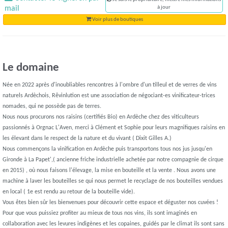
mail
à jour
Voir plus de boutiques
Le domaine
Née en 2022 après d'inoubliables rencontres à l'ombre d'un tilleul et de verres de vins
naturels Ardèchois, Rêvinlution est une association de négociant-es vinificateur-trices
nomades, qui ne possède pas de terres.
Nous nous procurons nos raisins (certifiés Bio) en Ardèche chez des viticulteurs
passionnés à Orgnac L'Aven, merci à Clément et Sophie pour leurs magnifiques raisins en
les élevant dans le respect de la nature et du vivant ( Dixit Gilles A.)
Nous commençons la vinification en Ardèche puis transportons tous nos jus jusqu'en
Gironde à La Papet',( ancienne friche industrielle achetée par notre compagnie de cirque
en 2015) , où nous faisons l'élevage, la mise en bouteille et la vente . Nous avons une
machine à laver les bouteilles se qui nous permet le recyclage de nos bouteilles vendues
en local ( 1e est rendu au retour de la bouteille vide).
Vous êtes bien sûr les bienvenues pour découvrir cette espace et déguster nos cuvées !
Pour que vous puissiez profiter au mieux de tous nos vins, ils sont imaginés en
collaboration avec les levures indigènes et les copaines, guidés par le climat ils sont sans