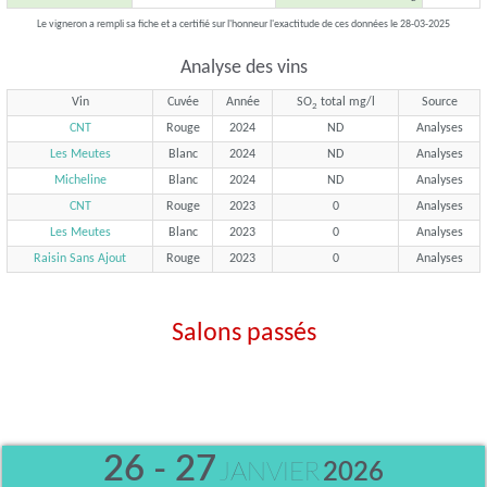
Le vigneron a rempli sa fiche et a certifié sur l'honneur l'exactitude de ces données le 28-03-2025
Analyse des vins
Vin
Cuvée
Année
SO
total mg/l
Source
2
CNT
Rouge
2024
ND
Analyses
Les Meutes
Blanc
2024
ND
Analyses
Micheline
Blanc
2024
ND
Analyses
CNT
Rouge
2023
0
Analyses
Les Meutes
Blanc
2023
0
Analyses
Raisin Sans Ajout
Rouge
2023
0
Analyses
Salons passés
26 - 27
JANVIER
2026