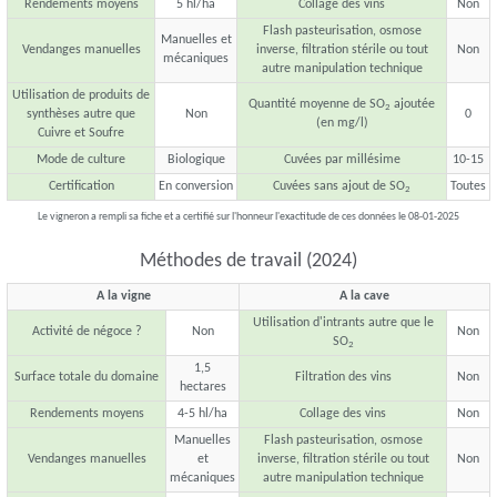
Rendements moyens
5 hl/ha
Collage des vins
Non
Flash pasteurisation, osmose
Manuelles et
Vendanges manuelles
inverse, filtration stérile ou tout
Non
mécaniques
autre manipulation technique
Utilisation de produits de
Quantité moyenne de SO
ajoutée
2
synthèses autre que
Non
0
(en mg/l)
Cuivre et Soufre
Mode de culture
Biologique
Cuvées par millésime
10-15
Certification
En conversion
Cuvées sans ajout de SO
Toutes
2
Le vigneron a rempli sa fiche et a certifié sur l'honneur l'exactitude de ces données le 08-01-2025
Méthodes de travail (2024)
A la vigne
A la cave
Utilisation d'intrants autre que le
Activité de négoce ?
Non
Non
SO
2
1,5
Surface totale du domaine
Filtration des vins
Non
hectares
Rendements moyens
4-5 hl/ha
Collage des vins
Non
Manuelles
Flash pasteurisation, osmose
Vendanges manuelles
et
inverse, filtration stérile ou tout
Non
mécaniques
autre manipulation technique