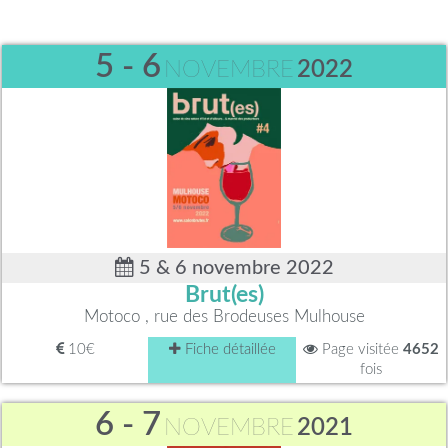
5 - 6
NOVEMBRE
2022
5 & 6 novembre 2022
Brut(es)
Motoco , rue des Brodeuses Mulhouse
10€
Fiche détaillée
Page visitée
4652
fois
6 - 7
NOVEMBRE
2021