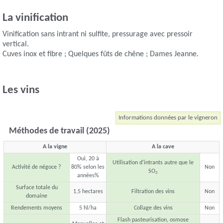
La vinification
Vinification sans intrant ni sulfite, pressurage avec pressoir
vertical.
Cuves inox et fibre ; Quelques fûts de chêne ; Dames Jeanne.
Les vins
Informations données par le vigneron
Méthodes de travail (2025)
A la vigne
A la cave
Oui, 20 à
Utilisation d'intrants autre que le
Activité de négoce ?
80% selon les
Non
SO
2
années%
Surface totale du
1,5 hectares
Filtration des vins
Non
domaine
Rendements moyens
5 hl/ha
Collage des vins
Non
Flash pasteurisation, osmose