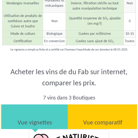
Manuelles et
Vendanges manuelles
inverse, filtration stérile ou tout
Non
mécaniques
autre manipulation technique
Utilisation de produits de
Quantité moyenne de SO
ajoutée
2
synthèses autre que
Non
0
(en mg/l)
Cuivre et Soufre
Mode de culture
Biologique
Cuvées par millésime
10-15
Certification
En conversion
Cuvées sans ajout de SO
Toutes
2
Le vigneron a rempli sa fiche et a certifié sur l'honneur l'exactitude de ces données le 08-01-2025
Acheter les vins de du Fab sur internet,
comparer les prix.
7 vins dans 3 Boutiques
Vue vignettes
Vue comparatif