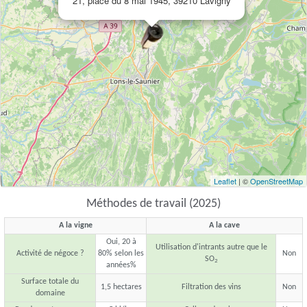
21, place du 8 mai 1945, 39210 Lavigny
Leaflet
| ©
OpenStreetMap
Méthodes de travail (2025)
A la vigne
A la cave
Oui, 20 à
Utilisation d'intrants autre que le
Activité de négoce ?
80% selon les
Non
SO
2
années%
Surface totale du
1,5 hectares
Filtration des vins
Non
domaine