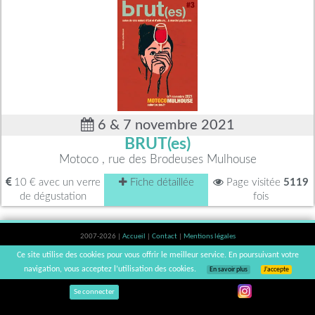
6 & 7 novembre 2021
BRUT(es)
Motoco , rue des Brodeuses Mulhouse
10 € avec un verre
Fiche détaillée
Page visitée
5119
de dégustation
fois
2007-2026 |
Accueil
|
Contact
|
Mentions légales
L'abus d'alcool est dangereux pour la santé, à consommer avec modération. |
Ce site utilise des cookies pour vous offrir le meilleur service. En poursuivant votre
vinsnaturels | v3.12
navigation, vous acceptez l’utilisation des cookies.
En savoir plus
J’accepte
Se connecter