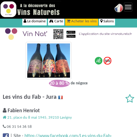
Toggl
navig
Le domaine
Carte
Acheter les vins
Salons
20 à 80 %
de négoce
Les vins du Fab - Jura
Fabien Henriot
21, place du 8 mai 1945, 39210 Lavigny
06 31 54 36 58
|
Site :
https://www.facebook.com/Les-vins-du-Fab-