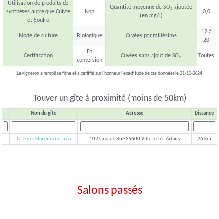
Utilisation de produits de
Quantité moyenne de SO
ajoutée
2
synthèses autre que Cuivre
Non
0,0
(en mg/l)
et Soufre
12 à
Mode de culture
Biologique
Cuvées par millésime
20
En
Certification
Cuvées sans ajout de SO
Toutes
2
conversion
Le vigneron a rempli sa fiche et a certifié sur l'honneur l'exactitude de ces données le 21-10-2024
Touver un gîte à proximité (moins de 50km)
Non du gîte
Adresse
Distance
Gîte des Flâneurs du Jura
102 Grande Rue 39600 Villette-lès-Arbois
26 km
Salons passés