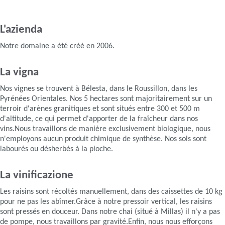
L'azienda
Notre domaine a été créé en 2006.
La vigna
Nos vignes se trouvent à Bélesta, dans le Roussillon, dans les
Pyrénées Orientales. Nos 5 hectares sont majoritairement sur un
terroir d'arènes granitiques et sont situés entre 300 et 500 m
d'altitude, ce qui permet d'apporter de la fraîcheur dans nos
vins.Nous travaillons de manière exclusivement biologique, nous
n'employons aucun produit chimique de synthèse. Nos sols sont
labourés ou désherbés à la pioche.
La vinificazione
Les raisins sont récoltés manuellement, dans des caissettes de 10 kg
pour ne pas les abîmer.Grâce à notre pressoir vertical, les raisins
sont pressés en douceur. Dans notre chai (situé à Millas) il n'y a pas
de pompe, nous travaillons par gravité.Enfin, nous nous efforçons