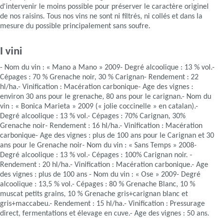
d'intervenir le moins possible pour préserver le caractère originel
de nos raisins. Tous nos vins ne sont ni filtrés, ni collés et dans la
mesure du possible principalement sans soufre.
I vini
- Nom du vin : « Mano a Mano » 2009- Degré alcoolique : 13 % vol.-
Cépages : 70 % Grenache noir, 30 % Carignan- Rendement : 22
hl/ha.- Vinification : Macération carbonique- Age des vignes :
environ 30 ans pour le grenache, 80 ans pour le carignan.- Nom du
vin : « Bonica Marieta » 2009 (« jolie coccinelle » en catalan).-
Degré alcoolique : 13 % vol.- Cépages : 70% Carignan, 30%
Grenache noir- Rendement : 16 hl/ha.- Vinification : Macération
carbonique- Age des vignes : plus de 100 ans pour le Carignan et 30
ans pour le Grenache noir- Nom du vin : « Sans Temps » 2008-
Degré alcoolique : 13 % vol.- Cépages : 100% Carignan noir. -
Rendement : 20 hl/ha.- Vinification : Macération carbonique.- Age
des vignes : plus de 100 ans - Nom du vin : « Ose » 2009- Degré
alcoolique : 13,5 % vol.- Cépages : 80 % Grenache Blanc, 10 %
muscat petits grains, 10 % Grenache gris+carignan blanc et
gris+maccabeu.- Rendement : 15 hl/ha.- Vinification : Pressurage
direct, fermentations et élevage en cuve.- Age des vignes : 50 ans.