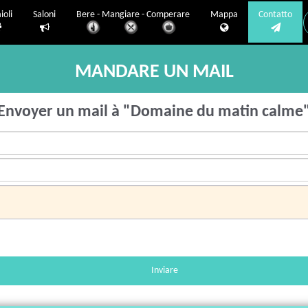
ioli
Saloni
Bere - Mangiare - Comperare
Mappa
Contatto
MANDARE UN MAIL
Envoyer un mail à "Domaine du matin calme
Inviare