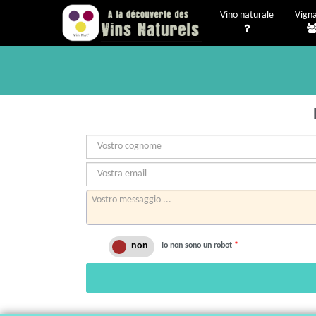
Vino naturale
Vigna
Io non sono un robot
*