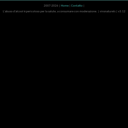
2007-2026 |
Home
|
Contatto
|
L'abuso d'alcool è pericoloso per la salute, a consumare con moderazione. | vinsnaturels | v3.12