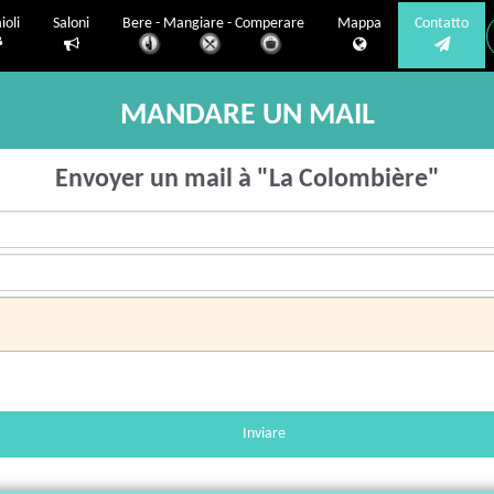
ioli
Saloni
Bere - Mangiare - Comperare
Mappa
Contatto
MANDARE UN MAIL
Envoyer un mail à "La Colombière"
Inviare