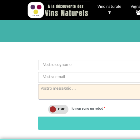
Vino naturale
Vigna
Io non sono un robot
*