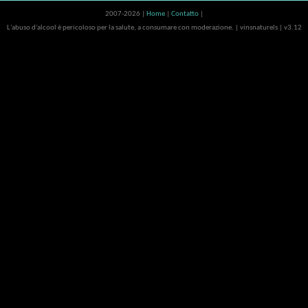
2007-2026 |
Home
|
Contatto
|
L'abuso d'alcool è pericoloso per la salute, a consumare con moderazione. | vinsnaturels | v3.12