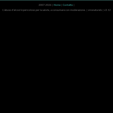
2007-2026 |
Home
|
Contatto
|
L'abuso d'alcool è pericoloso per la salute, a consumare con moderazione. | vinsnaturels | v3.12