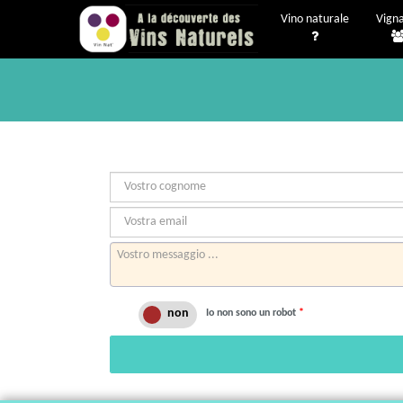
Vino naturale
Vigna
Io non sono un robot
*