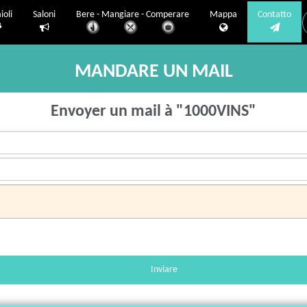
ioli
Saloni
Bere - Mangiare - Comperare
Mappa
Contatto
MANDARE UN MAIL
Envoyer un mail à "1000VINS"
Inviare