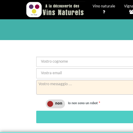
Vino naturale
Vigna
Io non sono un robot
*