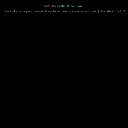
2007-2026 |
Home
|
Contatto
|
L'abuso d'alcool è pericoloso per la salute, a consumare con moderazione. | vinsnaturels | v3.12