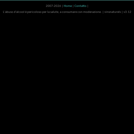
2007-2026 |
Home
|
Contatto
|
L'abuso d'alcool è pericoloso per la salute, a consumare con moderazione. | vinsnaturels | v3.12