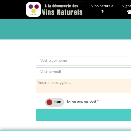
Vino naturale
Vigna
Io non sono un robot
*