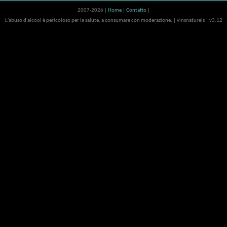
2007-2026 |
Home
|
Contatto
|
L'abuso d'alcool è pericoloso per la salute, a consumare con moderazione. | vinsnaturels | v3.12