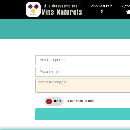
Vino naturale
Vigna
Io non sono un robot
*