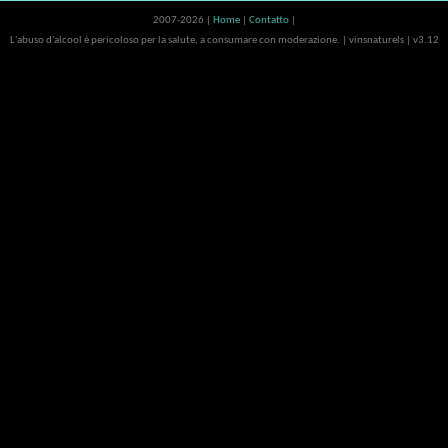
2007-2026 |
Home
|
Contatto
|
L'abuso d'alcool è pericoloso per la salute, a consumare con moderazione. | vinsnaturels | v3.12