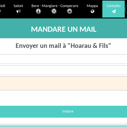
ioli
Saloni
Bere - Mangiare - Comperare
Mappa
Contatto
MANDARE UN MAIL
Envoyer un mail à "Hoarau & Fils"
Inviare