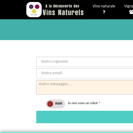
Vino naturale
Vigna
Io non sono un robot
*