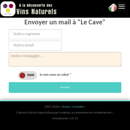
Toggl
navig
Envoyer un mail à "Le Cave"
Io non sono un robot
*
Inviare
2007-2026 |
Home
|
Contatto
|
L'abuso d'alcool è pericoloso per la salute, a consumare con moderazione. |
vinsnaturels | v3.12