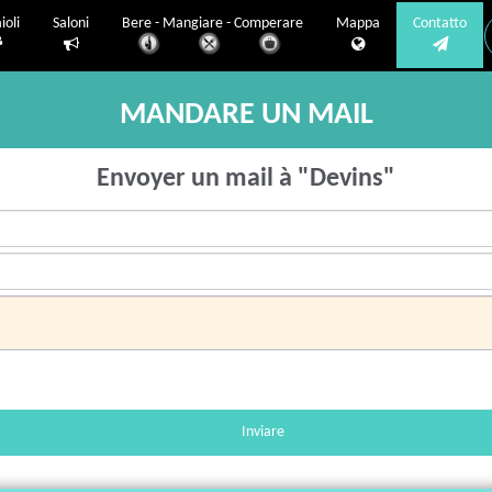
ioli
Saloni
Bere - Mangiare - Comperare
Mappa
Contatto
MANDARE UN MAIL
Envoyer un mail à "Devins"
Inviare