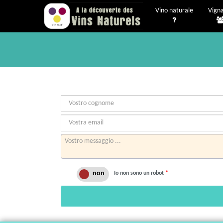
Vino naturale
Vigna
Io non sono un robot
*