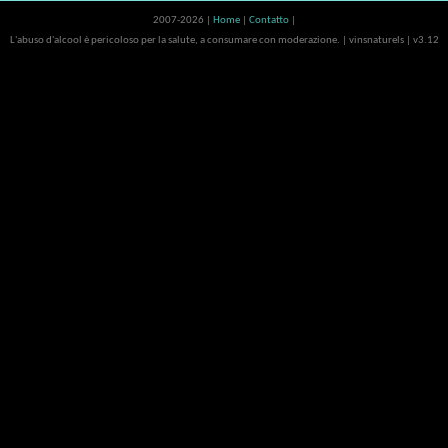
2007-2026 |
Home
|
Contatto
|
L'abuso d'alcool è pericoloso per la salute, a consumare con moderazione. | vinsnaturels | v3.12