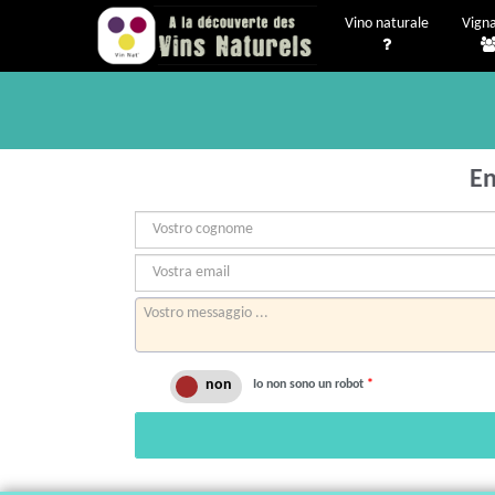
Vino naturale
Vigna
En
Io non sono un robot
*