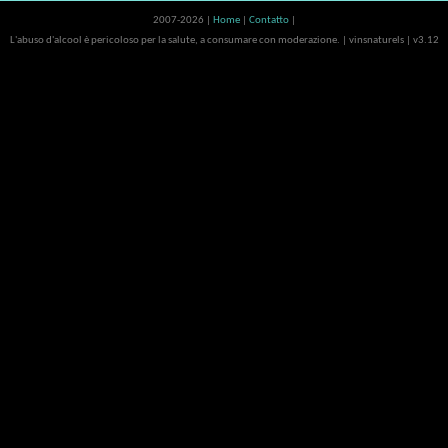
2007-2026 |
Home
|
Contatto
|
L'abuso d'alcool è pericoloso per la salute, a consumare con moderazione. | vinsnaturels | v3.12