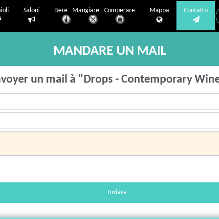
ioli
Saloni
Bere - Mangiare - Comperare
Mappa
Contatto
MANDARE UN MAIL
voyer un mail à "Drops - Contemporary Win
Inviare