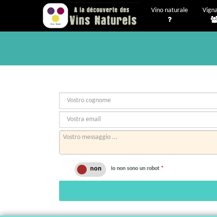
Vino naturale
Vigna
Io non sono un robot
*