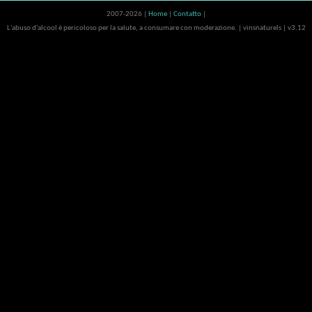
2007-2026 |
Home
|
Contatto
|
L'abuso d'alcool è pericoloso per la salute, a consumare con moderazione. | vinsnaturels | v3.12