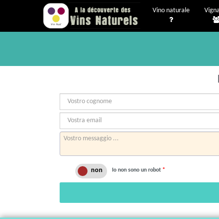
Vino naturale
Vigna
Io non sono un robot
*