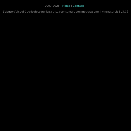
2007-2026 |
Home
|
Contatto
|
L'abuso d'alcool è pericoloso per la salute, a consumare con moderazione. | vinsnaturels | v3.12