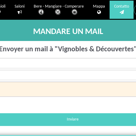
ioli
Saloni
Bere - Mangiare - Comperare
Mappa
Contatto
MANDARE UN MAIL
Envoyer un mail à "Vignobles & Découvertes
Inviare